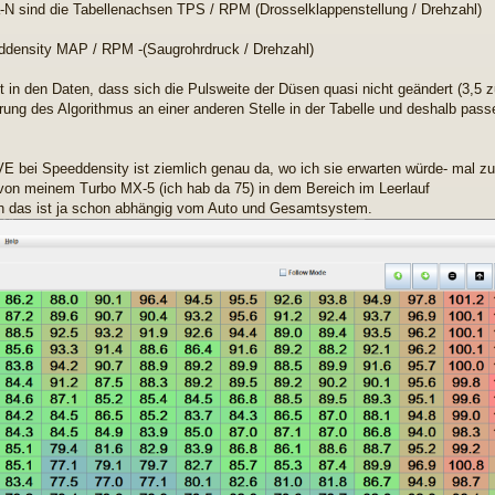
a-N sind die Tabellenachsen TPS / RPM (Drosselklappenstellung / Drehzahl)
ddensity MAP / RPM -(Saugrohrdruck / Drehzahl)
 in den Daten, dass sich die Pulsweite der Düsen quasi nicht geändert (3,5 zu
rung des Algorithmus an einer anderen Stelle in der Tabelle und deshalb pass
VE bei Speeddensity ist ziemlich genau da, wo ich sie erwarten würde- mal zu
von meinem Turbo MX-5 (ich hab da 75) in dem Bereich im Leerlauf
h das ist ja schon abhängig vom Auto und Gesamtsystem.