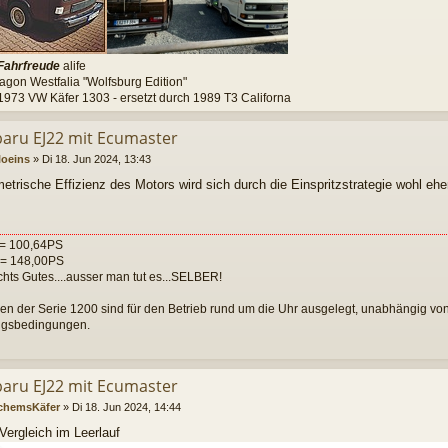
Fahrfreude
alife
gon Westfalia "Wolfsburg Edition"
973 VW Käfer 1303 - ersetzt durch 1989 T3 Californa
baru EJ22 mit Ecumaster
loeins
»
Di 18. Jun 2024, 13:43
etrische Effizienz des Motors wird sich durch die Einspritzstrategie wohl eher
= 100,64PS
= 148,00PS
ichts Gutes....ausser man tut es...SELBER!
en der Serie 1200 sind für den Betrieb rund um die Uhr ausgelegt, unabhängig v
gsbedingungen.
baru EJ22 mit Ecumaster
chemsKäfer
»
Di 18. Jun 2024, 14:44
Vergleich im Leerlauf