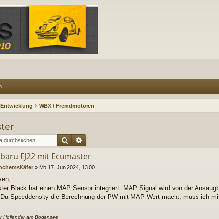
n
 Entwicklung
WBX / Fremdmotoren
ter
Suche
Erweiterte Suche
ubaru EJ22 mit Ecumaster
ochemsKäfer
»
Mo 17. Jun 2024, 13:00
ven,
er Black hat einen MAP Sensor integriert. MAP Signal wird von der Ansaug
. Da Speeddensity die Berechnung der PW mit MAP Wert macht, muss ich mi
er Holländer am Bodensee