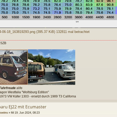
4-06-18_163819293.png (395.37 KiB) 132811 mal betrachtet
 SZB
Fahrfreude
alife
gon Westfalia "Wolfsburg Edition"
973 VW Käfer 1303 - ersetzt durch 1989 T3 Californa
baru EJ22 mit Ecumaster
loeins
»
Mi 19. Jun 2024, 08:23