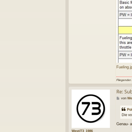
Fueling.j
Fliegender
Re: Su
B
von
We
e
i
Po
t
Die vo
r
a
Genau- ab
g
WestiT3_1986