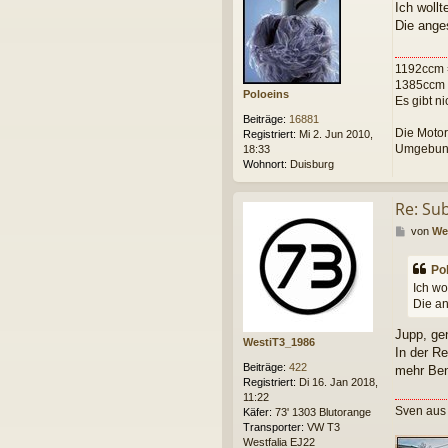
Ich wollt
i
Die ange
t
r
a
1192ccm 
g
1385ccm 
Poloeins
Es gibt n
Beiträge:
16881
Die Motor
Registriert:
Mi 2. Jun 2010,
Umgebun
18:33
Wohnort:
Duisburg
Re: Su
B
von
We
e
i
Po
t
Ich wo
r
Die an
a
g
Jupp, gen
WestiT3_1986
In der R
Beiträge:
422
mehr Ben
Registriert:
Di 16. Jan 2018,
11:22
Sven aus
Käfer:
73' 1303 Blutorange
Transporter:
VW T3
Westfalia EJ22