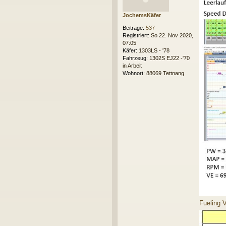
t
r
JochemsKäfer
a
g
Beiträge:
537
Registriert:
So 22. Nov 2020,
07:05
Käfer:
1303LS - '78
Fahrzeug:
1302S EJ22 -'70
in Arbeit
Wohnort:
88069 Tettnang
Fueling V