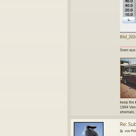
Bild_202
Sven aus
keep the
1984 Vana
ehemals 1
Re: Su
B
von
Po
e