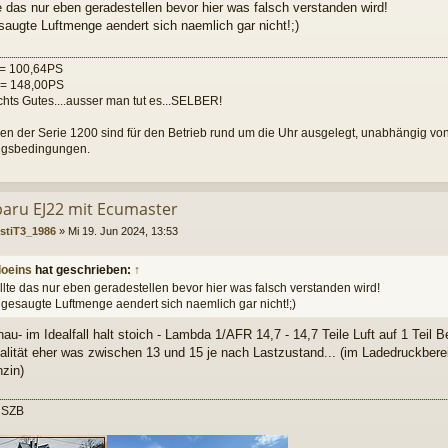
e das nur eben geradestellen bevor hier was falsch verstanden wird!
saugte Luftmenge aendert sich naemlich gar nicht!;)
= 100,64PS
= 148,00PS
ichts Gutes....ausser man tut es...SELBER!
en der Serie 1200 sind für den Betrieb rund um die Uhr ausgelegt, unabhängig v
gsbedingungen.
baru EJ22 mit Ecumaster
stiT3_1986
»
Mi 19. Jun 2024, 13:53
loeins
hat geschrieben:
↑
llte das nur eben geradestellen bevor hier was falsch verstanden wird!
gesaugte Luftmenge aendert sich naemlich gar nicht!;)
au- im Idealfall halt stoich - Lambda 1/AFR 14,7 - 14,7 Teile Luft auf 1 Teil B
ealität eher was zwischen 13 und 15 je nach Lastzustand... (im Ladedruckber
zin)
 SZB