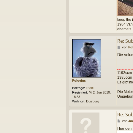
keep the
1984 Vana
ehemals 1
Re: Su
B
von
Po
e
Die volum
i
t
r
a
1192ccm 
g
1385ccm 
Poloeins
Es gibt n
Beiträge:
16881
Die Motor
Registriert:
Mi 2. Jun 2010,
Umgebun
18:33
Wohnort:
Duisburg
Re: Su
B
von
Jo
e
Hier den 
i