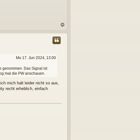
N
a
c
h
o
b
e
Mo 17. Jun 2024, 13:00
n
ke genommen. Das Signal ist
Log mal die PW anschauen.
ch mich halt leider nicht so aus,
y recht erheblich, einfach