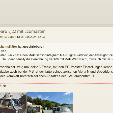
baru EJ22 mit Ecumaster
stiT3_1986
»
Di 18. Jun 2024, 12:23
chemsKäfer
hat geschrieben:
↑
Sven,
ter Black hat einen MAP Sensor integriert. MAP Signal wird von der Ansaugbrüc
l. Da Speeddensity die Berechnung der PW mit MAP Wert macht, muss ich mir im 
ressehalber- zeig mal deine VEtable, mit den ECUmaster Einstellungen kenne i
 glaube auch bei der MS ist der Unterschied zwischen Alpha-N und Speeddensit
 des komplett unterschiedlichen Ansatzes des Steueralgorithmus
 SZB