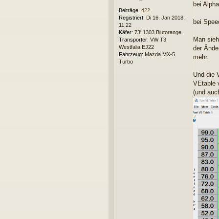
bei Alph
Beiträge:
422
Registriert:
Di 16. Jan 2018,
bei Spee
11:22
Käfer:
73' 1303 Blutorange
Man sieht
Transporter:
VW T3
Westfalia EJ22
der Ände
Fahrzeug:
Mazda MX-5
mehr.
Turbo
Und die 
VEtable 
(und auc