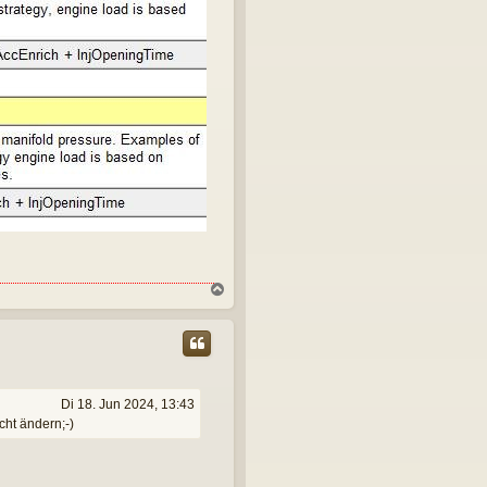
N
a
c
h
o
b
e
Di 18. Jun 2024, 13:43
n
cht ändern;-)