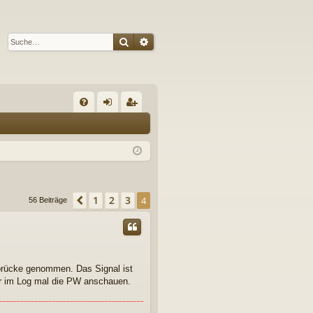
Suche
Erweiterte Suche
S
FA
n
eg
Q
m
ist
el
rie
de
re
1
2
3
Vorherige
4
56 Beiträge
n
n
brücke genommen. Das Signal ist
r im Log mal die PW anschauen.