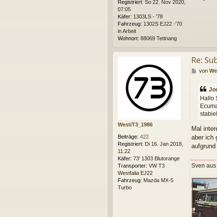
Registriert:
So 22. Nov 2020,
07:05
Käfer:
1303LS - '78
Fahrzeug:
1302S EJ22 -'70
in Arbeit
Wohnort:
88069 Tettnang
Re: Su
B
von
We
e
i
Jo
t
Hallo 
r
Ecumas
a
stabie
g
WestiT3_1986
Mal inte
Beiträge:
422
aber ich
Registriert:
Di 16. Jan 2018,
aufgrund
11:22
Käfer:
73' 1303 Blutorange
Sven aus
Transporter:
VW T3
Westfalia EJ22
Fahrzeug:
Mazda MX-5
Turbo