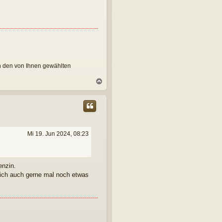
e
n
on den von Ihnen gewählten
N
a
c
h
o
b
e
Mi 19. Jun 2024, 08:23
n
enzin.
eich auch gerne mal noch etwas