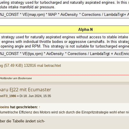
pg (57.49 KiB) 132816 mal betrachtet
 Holländer am Bodensee
baru EJ22 mit Ecumaster
stiT3_1986
»
Di 18. Jun 2024, 15:35
loeins
hat geschrieben:
↑
lumetrische Effizienz des Motors wird sich durch die Einspritzstrategie wohl eher ni
er die Tabelle ändert sich-