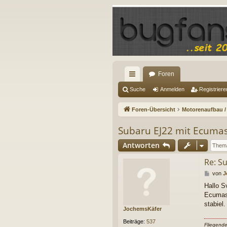
Foren
ch
Suche
Anmelden
Registriere
ne
Foren-Übersicht
Motorenaufbau /
llz
Subaru EJ22 mit Ecumas
ug
Antworten
riff
Re: S
B
von
J
e
Hallo S
i
Ecumast
t
r
stabiel
JochemsKäfer
a
g
Beiträge:
537
Fliegend