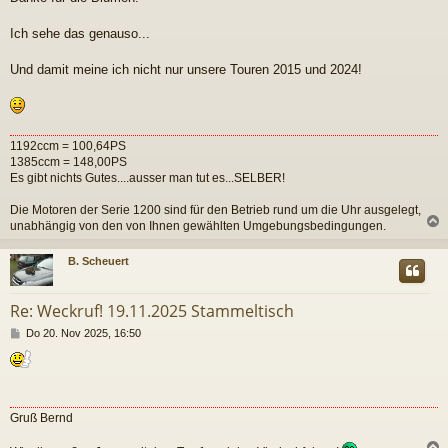
i
t
r
Ich sehe das genauso...
a
g
Und damit meine ich nicht nur unsere Touren 2015 und 2024!
1192ccm = 100,64PS
1385ccm = 148,00PS
Es gibt nichts Gutes....ausser man tut es...SELBER!
Die Motoren der Serie 1200 sind für den Betrieb rund um die Uhr ausgelegt,
unabhängig von den von Ihnen gewählten Umgebungsbedingungen.
c
B. Scheuert
Re: Weckruf! 19.11.2025 Stammeltisch
B
Do 20. Nov 2025, 16:50
e
i
t
r
a
Gruß Bernd
g