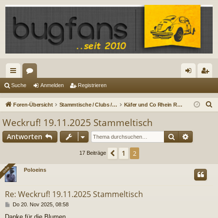
ch
or
n
eg
Suche
Anmelden
Registrieren
ne
en
m
ist
S
Foren-Übersicht
Stammtische / Clubs / Crews / IGs
Käfer und Co Rhein Ruhr
llz
el
rie
u
Weckruf! 19.11.2025 Stammeltisch
c
ug
de
re
Suche
Erweiter
Antworten
h
riff
n
n
e
1
Vorherige
2
17 Beiträge
Online
Online
Poloeins
Re: Weckruf! 19.11.2025 Stammeltisch
B
Do 20. Nov 2025, 08:58
e
Danke für die Blumen.