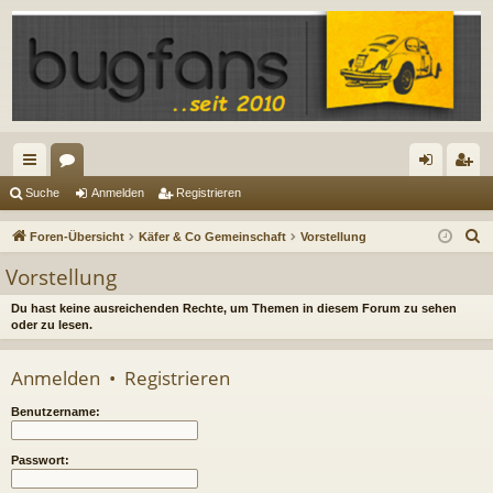
ch
or
n
eg
Suche
Anmelden
Registrieren
ne
en
m
ist
S
Foren-Übersicht
Käfer & Co Gemeinschaft
Vorstellung
llz
el
rie
u
Vorstellung
c
ug
de
re
h
Du hast keine ausreichenden Rechte, um Themen in diesem Forum zu sehen
riff
n
n
oder zu lesen.
e
Anmelden
•
Registrieren
Benutzername:
Passwort: