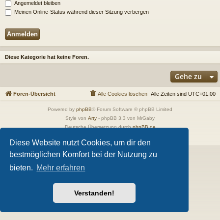
Angemeldet bleiben
Meinen Online-Status während dieser Sitzung verbergen
Diese Kategorie hat keine Foren.
Gehe zu
Foren-Übersicht
Alle Cookies löschen
Alle Zeiten sind
UTC+01:00
Powered by
phpBB
® Forum Software © phpBB Limited
Style von
Arty
- phpBB 3.3 von MrGaby
Deutsche Übersetzung durch
phpBB.de
Datenschutz
|
Nutzungsbedingungen
Diese Website nutzt Cookies, um dir den
bestmöglichen Komfort bei der Nutzung zu
bieten.
Mehr erfahren
Verstanden!