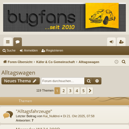
ch
or
n
eg
Suche
Anmelden
Registrieren
ne
en
m
ist
S
Foren-Übersicht
Käfer & Co Gemeinschaft
Alltagswagen
llz
el
rie
u
Alltagswagen
c
ug
de
re
Suche
Erweiterte Suc
Neues Thema
h
riff
n
n
e
2
3
4
5
1
Nächste
119 Themen
Themen
"Alltagsfahrzeuge"
Letzter Beitrag von
Kai_Nulldrei
«
Di 21. Okt 2025, 07:58
Antworten:
7