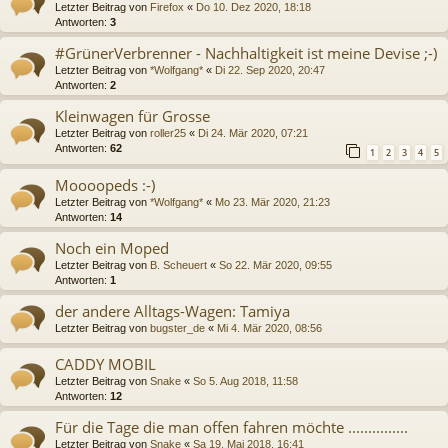
Letzter Beitrag von
Firefox
«
Do 10. Dez 2020, 18:18
Antworten:
3
#GrünerVerbrenner - Nachhaltigkeit ist meine Devise ;-)
Letzter Beitrag von
*Wolfgang*
«
Di 22. Sep 2020, 20:47
Antworten:
2
Kleinwagen für Grosse
Letzter Beitrag von
roller25
«
Di 24. Mär 2020, 07:21
Antworten:
62
1
2
3
4
5
Moooopeds :-)
Letzter Beitrag von
*Wolfgang*
«
Mo 23. Mär 2020, 21:23
Antworten:
14
Noch ein Moped
Letzter Beitrag von
B. Scheuert
«
So 22. Mär 2020, 09:55
Antworten:
1
der andere Alltags-Wagen: Tamiya
Letzter Beitrag von
bugster_de
«
Mi 4. Mär 2020, 08:56
CADDY MOBIL
Letzter Beitrag von
Snake
«
So 5. Aug 2018, 11:58
Antworten:
12
Für die Tage die man offen fahren möchte ...............
Letzter Beitrag von
Snake
«
Sa 19. Mai 2018, 16:41