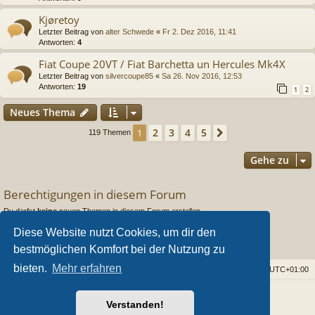
Kjøretoy
Letzter Beitrag von
alter Schwede
«
Fr 2. Dez 2016, 11:41
Antworten:
4
Fiat Coupe 20VT / Fiat Barchetta un Hercules Mk4X
Letzter Beitrag von
silvercoupe85
«
Sa 26. Nov 2016, 12:53
Antworten:
19
1
2
Neues Thema
2
3
4
5
1
Nächste
119 Themen
Gehe zu
Berechtigungen in diesem Forum
Du darfst
keine
neuen Themen in diesem Forum erstellen.
Du darfst
keine
Antworten zu Themen in diesem Forum erstellen.
Diese Website nutzt Cookies, um dir den
Du darfst deine Beiträge in diesem Forum
nicht
ändern.
Du darfst deine Beiträge in diesem Forum
nicht
löschen.
bestmöglichen Komfort bei der Nutzung zu
Du darfst
keine
Dateianhänge in diesem Forum erstellen.
bieten.
Mehr erfahren
Foren-Übersicht
Alle Cookies löschen
Alle Zeiten sind
UTC+01:00
Powered by
phpBB
® Forum Software © phpBB Limited
Verstanden!
Style von
Arty
- phpBB 3.3 von MrGaby