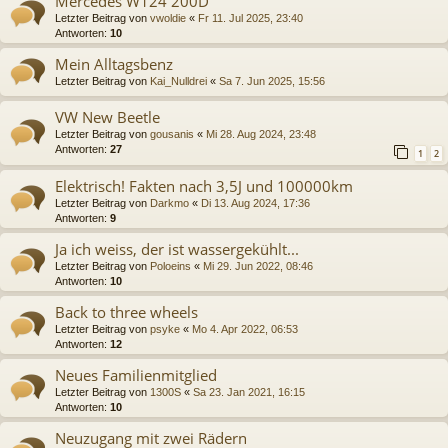
Mercedes W124 200D
Letzter Beitrag von
vwoldie
«
Fr 11. Jul 2025, 23:40
Antworten:
10
Mein Alltagsbenz
Letzter Beitrag von
Kai_Nulldrei
«
Sa 7. Jun 2025, 15:56
VW New Beetle
Letzter Beitrag von
gousanis
«
Mi 28. Aug 2024, 23:48
Antworten:
27
1
2
Elektrisch! Fakten nach 3,5J und 100000km
Letzter Beitrag von
Darkmo
«
Di 13. Aug 2024, 17:36
Antworten:
9
Ja ich weiss, der ist wassergekühlt...
Letzter Beitrag von
Poloeins
«
Mi 29. Jun 2022, 08:46
Antworten:
10
Back to three wheels
Letzter Beitrag von
psyke
«
Mo 4. Apr 2022, 06:53
Antworten:
12
Neues Familienmitglied
Letzter Beitrag von
1300S
«
Sa 23. Jan 2021, 16:15
Antworten:
10
Neuzugang mit zwei Rädern