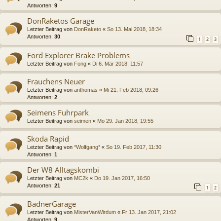
Antworten:
9
DonRaketos Garage
Letzter Beitrag von
DonRaketo
«
So 13. Mai 2018, 18:34
Antworten:
30
1
2
3
Ford Explorer Brake Problems
Letzter Beitrag von
Fong
«
Di 6. Mär 2018, 11:57
Frauchens Neuer
Letzter Beitrag von
anthomas
«
Mi 21. Feb 2018, 09:26
Antworten:
2
Seimens Fuhrpark
Letzter Beitrag von
seimen
«
Mo 29. Jan 2018, 19:55
Skoda Rapid
Letzter Beitrag von
*Wolfgang*
«
So 19. Feb 2017, 11:30
Antworten:
1
Der W8 Alltagskombi
Letzter Beitrag von
MC2k
«
Do 19. Jan 2017, 16:50
Antworten:
21
1
2
BadnerGarage
Letzter Beitrag von
MisterVanWirdum
«
Fr 13. Jan 2017, 21:02
Antworten:
9