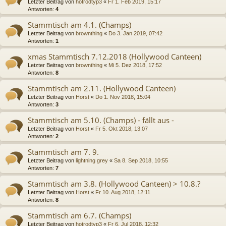
Letzter Beitrag von
hotrodtyp3
«
Fr 1. Feb 2019, 15:17
Antworten:
4
Stammtisch am 4.1. (Champs)
Letzter Beitrag von
brownthing
«
Do 3. Jan 2019, 07:42
Antworten:
1
xmas Stammtisch 7.12.2018 (Hollywood Canteen)
Letzter Beitrag von
brownthing
«
Mi 5. Dez 2018, 17:52
Antworten:
8
Stammtisch am 2.11. (Hollywood Canteen)
Letzter Beitrag von
Horst
«
Do 1. Nov 2018, 15:04
Antworten:
3
Stammtisch am 5.10. (Champs) - fällt aus -
Letzter Beitrag von
Horst
«
Fr 5. Okt 2018, 13:07
Antworten:
2
Stammtisch am 7. 9.
Letzter Beitrag von
lightning grey
«
Sa 8. Sep 2018, 10:55
Antworten:
7
Stammtisch am 3.8. (Hollywood Canteen) > 10.8.?
Letzter Beitrag von
Horst
«
Fr 10. Aug 2018, 12:11
Antworten:
8
Stammtisch am 6.7. (Champs)
Letzter Beitrag von
hotrodtyp3
«
Fr 6. Jul 2018, 12:32