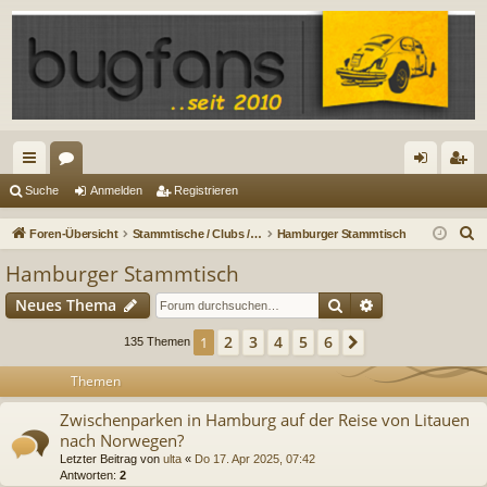
ch
or
n
eg
Suche
Anmelden
Registrieren
ne
en
m
ist
S
Foren-Übersicht
Stammtische / Clubs / Crews / IGs
Hamburger Stammtisch
llz
el
rie
u
Hamburger Stammtisch
c
ug
de
re
Suche
Erweiterte Suc
Neues Thema
h
riff
n
n
e
2
3
4
5
6
1
Nächste
135 Themen
Themen
Zwischenparken in Hamburg auf der Reise von Litauen
nach Norwegen?
Letzter Beitrag von
ulta
«
Do 17. Apr 2025, 07:42
Antworten:
2