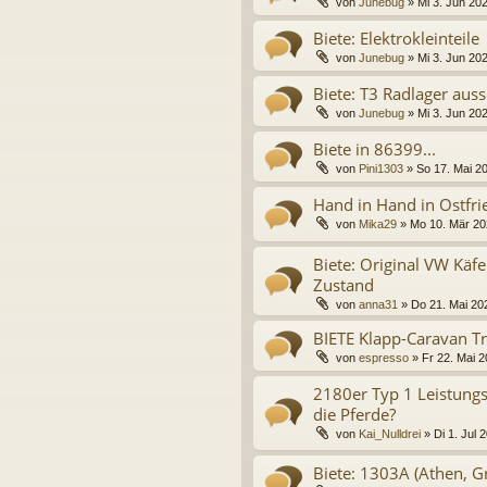
von
Junebug
»
Mi 3. Jun 20
Biete: Elektrokleinteile
von
Junebug
»
Mi 3. Jun 20
Biete: T3 Radlager aus
von
Junebug
»
Mi 3. Jun 20
Biete in 86399...
von
Pini1303
»
So 17. Mai 2
Hand in Hand in Ostfr
von
Mika29
»
Mo 10. Mär 20
Biete: Original VW Käf
Zustand
von
anna31
»
Do 21. Mai 20
BIETE Klapp-Caravan T
von
espresso
»
Fr 22. Mai 2
2180er Typ 1 Leistung
die Pferde?
von
Kai_Nulldrei
»
Di 1. Jul 
Biete: 1303A (Athen, G