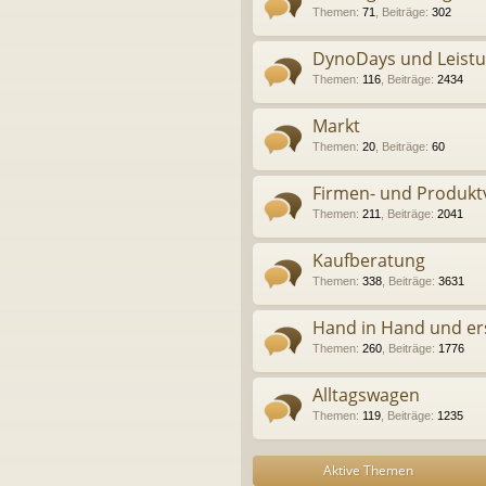
Themen
:
71
,
Beiträge
:
302
DynoDays und Leist
Themen
:
116
,
Beiträge
:
2434
Markt
Themen
:
20
,
Beiträge
:
60
Firmen- und Produkt
Themen
:
211
,
Beiträge
:
2041
Kaufberatung
Themen
:
338
,
Beiträge
:
3631
Hand in Hand und er
Themen
:
260
,
Beiträge
:
1776
Alltagswagen
Themen
:
119
,
Beiträge
:
1235
Aktive Themen