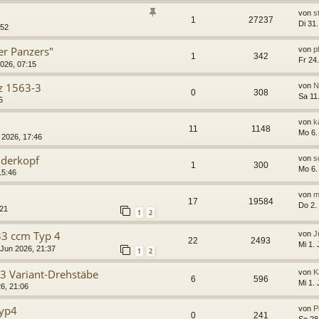
von
s
1
27237
Di 31
:52
ner Panzers"
von
p
1
342
Fr 24.
2026, 07:15
z 1563-3
von
N
0
308
Sa 11
5
von
k
11
1148
Mo 6.
n 2026, 17:46
nderkopf
von
s
1
300
Mo 6.
15:46
von
m
17
19584
Do 2.
:21
1
2
33 ccm Typ 4
von
J
22
2493
Mi 1. 
 Jun 2026, 21:37
1
2
3 Variant-Drehstäbe
von
K
6
596
Mi 1. 
6, 21:06
Typ4
von
P
0
241
So 28