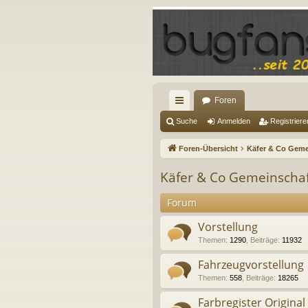
Foren
ch
Suche
Anmelden
Registriere
ne
Foren-Übersicht
Käfer & Co Geme
llz
Käfer & Co Gemeinscha
ug
Forum
riff
Vorstellung
Themen
:
1290
,
Beiträge
:
11932
Fahrzeugvorstellung
Themen
:
558
,
Beiträge
:
18265
Farbregister Original