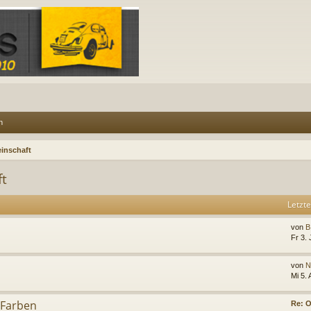
n
inschaft
ft
Letzte
von
B
Fr 3. 
von
N
Mi 5.
 Farben
Re: 