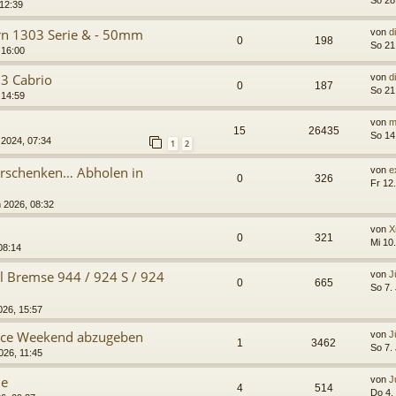
 12:39
rn 1303 Serie & - 50mm
von
d
0
198
So 21
 16:00
03 Cabrio
von
d
0
187
So 21
 14:59
von
m
15
26435
So 14
 2024, 07:34
1
2
verschenken… Abholen in
von
e
0
326
Fr 12
n 2026, 08:32
von
X
0
321
Mi 10
08:14
 Bremse 944 / 924 S / 924
von
J
0
665
So 7.
026, 15:57
Race Weekend abzugeben
von
J
1
3462
So 7.
026, 11:45
le
von
J
4
514
Do 4.