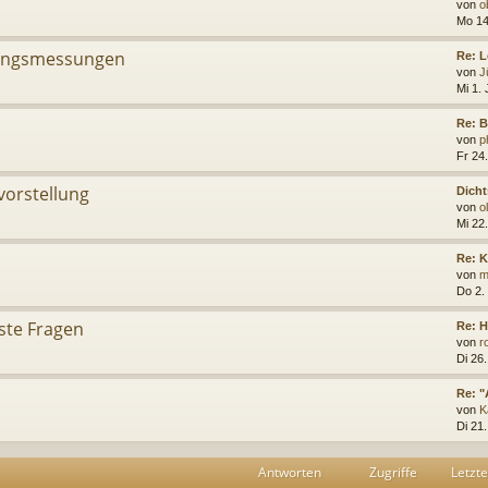
von
o
Mo 14
ungsmessungen
Re: 
von
J
Mi 1. 
Re: B
von
p
Fr 24.
vorstellung
Dicht
von
o
Mi 22
Re: 
von
m
Do 2.
ste Fragen
Re: H
von
r
Di 26
Re: "
von
K
Di 21
Antworten
Zugriffe
Letzte