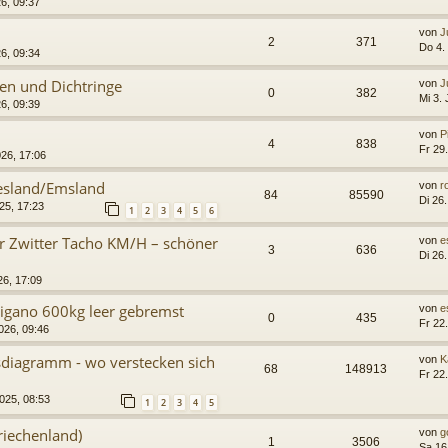
26, 09:37
von
J
2
371
Do 4.
26, 09:34
sen und Dichtringe
von
J
0
382
Mi 3.
26, 09:39
von
P
4
838
Fr 29
026, 17:06
iesland/Emsland
von
r
84
85590
Di 26
25, 17:23
1
2
3
4
5
6
er Zwitter Tacho KM/H – schöner
von
e
3
636
Di 26
26, 17:09
rigano 600kg leer gebremst
von
e
0
435
Fr 22
026, 09:46
sdiagramm - wo verstecken sich
von
K
68
148913
Fr 22
2025, 08:53
1
2
3
4
5
riechenland)
von
g
1
3506
Sa 16