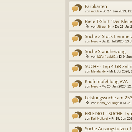
Farbkarten
von
mdub
»
So 27. Jan 2013, 12
Biete T-Shirt "Der Klei
von
Jürgen N.
»
Do 23. Jul 
Suche 2 Stück Lemmer
von
Nero
»
Sa 11. Jul 2026, 13:0
Suche Standheizung
von
käferfreak62
»
Di 9. Ju
SUCHE - Typ 4 GB Zyli
von
Metalandy
»
Mi 1. Jul 2026, 
Kaufempfehlung VVA
von
Nero
»
Mo 26. Jun 2023, 12
Leistungssuche am 25
von
Hans_Sausage
»
Di 23.
ERLEDIGT - SUCHE: Typ
von
Kai_Nulldrei
»
Fr 19. Jun 202
Suche Ansaugstutzen 