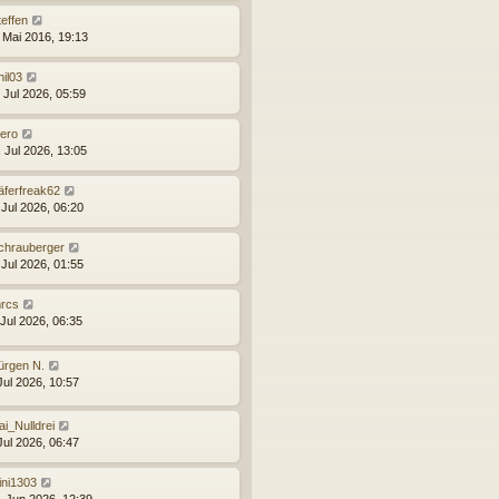
e
t
g
i
e
teffen
t
r
. Mai 2016, 19:13
r
B
a
e
hil03
g
i
 Jul 2026, 05:59
t
r
ero
a
. Jul 2026, 13:05
g
äferfreak62
 Jul 2026, 06:20
chrauberger
 Jul 2026, 01:55
rcs
 Jul 2026, 06:35
ürgen N.
Jul 2026, 10:57
ai_Nulldrei
Jul 2026, 06:47
ini1303
. Jun 2026, 12:39