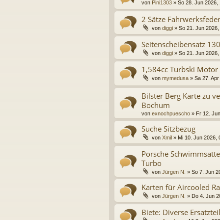
von
Pini1303
»
So 28. Jun 2026,
2 Sätze Fahrwerksfede
von
diggi
»
So 21. Jun 2026,
Seitenscheibensatz 13
von
diggi
»
So 21. Jun 2026,
1,584cc Turbski Motor
von
mymedusa
»
Sa 27. Apr
Bilster Berg Karte zu 
Bochum
von
exnochpuescho
»
Fr 12. Ju
Suche Sitzbezug
von
Xmil
»
Mi 10. Jun 2026, 
Porsche Schwimmsattel
Turbo
von
Jürgen N.
»
So 7. Jun 2
Karten für Aircooled 
von
Jürgen N.
»
Do 4. Jun 2
Biete: Diverse Ersatztei