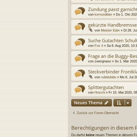
Zündung passt garnich
von
kornundbier
»
Do 1. Okt 202
gekürzte Handbremssei
von
Meister Eder
»
Di 28. Ju
Suche Gutachten Schult
von
Fox 4
»
Sa 8. Aug 2020, 10:
Frage an die Buggy-Bes
von
zwergnase
»
So 1. Mär 2020
Steckverbinder Frontk
von
rubidubidu
»
Mo 6. Jul 2
Splittergutachten
von
Hoschi
»
Fr 15. Mai 2020, 0
Neues Thema
Zurück zur Foren-Übersicht
Berechtigungen in diesem
Du darfst
keine
neuen Themen in diesem For