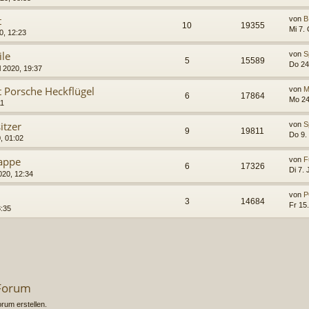
t
von
B
10
19355
Mi 7.
0, 12:23
le
von
S
5
15589
Do 24
l 2020, 19:37
 Porsche Heckflügel
von
M
6
17864
Mo 24
11
itzer
von
S
9
19811
Do 9.
, 01:02
lappe
von
F
6
17326
Di 7. 
020, 12:34
von
P
3
14684
Fr 15
8:35
 Forum
um erstellen.