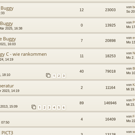
 Buggy
von
b
12
23003
So 20
2:33
 Buggy
von
P
0
13925
Mo 17
Mär 2025, 16:38
e Buggy
von
e
7
20898
Mo 13
2021, 16:03
uggy C - wie rankommen
von
N
11
18253
Mo 2.
24, 14:19
von
B
40
79018
Mo 10
, 18:10
1
2
3
peratur
von
K
2
11164
Mi 19
r 2023, 14:19
von
P
89
146946
Mi 23
 2013, 15:09
1
2
3
4
5
6
von
F
4
16409
Mo 22
, 07:50
1 PICT3
von
w
3
13128