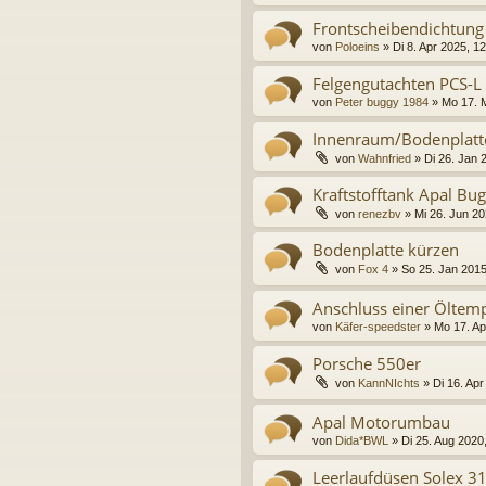
Frontscheibendichtung
von
Poloeins
»
Di 8. Apr 2025, 1
Felgengutachten PCS-L
von
Peter buggy 1984
»
Mo 17. 
Innenraum/Bodenplatt
von
Wahnfried
»
Di 26. Jan 
Kraftstofftank Apal B
von
renezbv
»
Mi 26. Jun 20
Bodenplatte kürzen
von
Fox 4
»
So 25. Jan 2015
Anschluss einer Öltem
von
Käfer-speedster
»
Mo 17. Ap
Porsche 550er
von
KannNIchts
»
Di 16. Apr
Apal Motorumbau
von
Dida*BWL
»
Di 25. Aug 2020
Leerlaufdüsen Solex 3