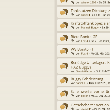
von
winston1306
»
Sa 25. S
Tankstutzen Dichtung 
von
danielH5
»
Fr 11. Jun 2
Kraftstofftank Spezialan
von
Manuel_Buggy
»
Sa 29.
Biete Bonito GF
von
Fox 4
»
So 7. Feb 2021,
VW Bonito FT
von
Fox 4
»
Mo 25. Mär 201
Benötige Unterlagen, 
HAZ Buggys
von
Street-Warrior
»
Di 2. Feb 2
Buggy Fahrleistung
von
danielH5
»
Di 6. Okt 2020, 1
Scheinwerfer vorne für 
von
boxer
»
Mi 12. Dez 2018
Getriebehalter Version
von
danielH5
»
Di 13. Okt 2