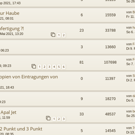
So 26
ep 2021, 17:43
zur Haube
von
B
6
15559
Fr 11
021, 08:01
fertigung ?!
von
h
23
33788
So 6.
 Mai 2021, 13:20
1
2
von
F
3
13660
Di 9.
 06:23
von
F
81
107698
So 7.
9, 09:23
1
2
3
4
5
6
Kopien von Eintragungen von
von
S
0
11397
Di 2.
021, 18:43
von
d
9
18270
Do 5.
9:23
Apal Jet
von
b
33
48537
So 25
, 11:59
1
2
3
 2 Punkt und 3 Punkt
von
7
5
14545
Di 13
020, 08:35