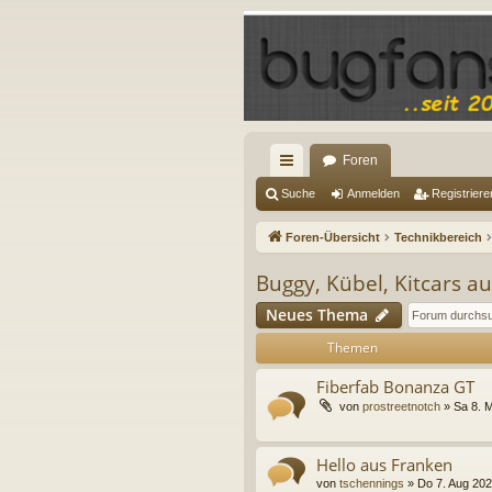
Foren
ch
Suche
Anmelden
Registriere
ne
Foren-Übersicht
Technikbereich
llz
Buggy, Kübel, Kitcars au
ug
Neues Thema
riff
Themen
Fiberfab Bonanza GT
von
prostreetnotch
»
Sa 8. 
Hello aus Franken
von
tschennings
»
Do 7. Aug 202