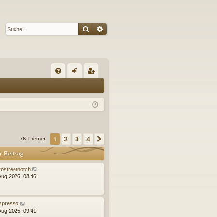
Suche
Erweiterte Suche
S
FA
n
eg
Q
m
ist
el
rie
de
re
2
3
4
1
Nächste
76 Themen
n
n
r Beitrag
rostreetnotch
 Aug 2026, 08:46
spresso
 Aug 2025, 09:41