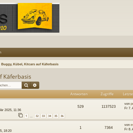
n
Buggy, Kübel, Kitcars auf Käferbasis
f Käferbasis
Suche
Erweiterte Suche
Antworten
Zugriffe
Letzte
von
p
529
1137523
Fr 7.
Mär 2025, 11:36
1
32
33
34
35
36
…
von
e
1
7364
Fr 8.
5, 18:20