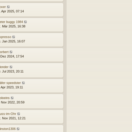
oxer
. Apr 2025, 07:14
eter buggy 1984
. Mär 2025, 16:38
spresso
. Jan 2025, 16:07
orbert
 Dez 2024, 17:54
londer
. Jul 2023, 20:11
äfer-speedster
. Apr 2023, 19:11
oloeins
. Nov 2022, 20:59
uss-im-Ohr
. Nov 2021, 12:21
inston1306