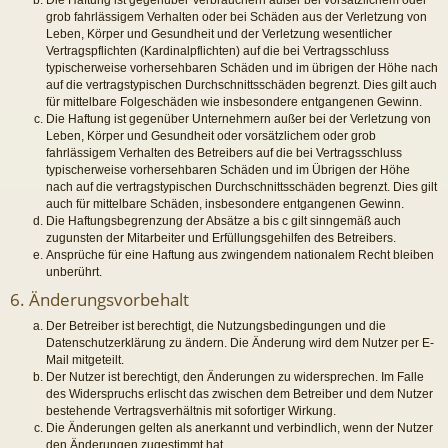
grob fahrlässigem Verhalten oder bei Schäden aus der Verletzung von
Leben, Körper und Gesundheit und der Verletzung wesentlicher
Vertragspflichten (Kardinalpflichten) auf die bei Vertragsschluss
typischerweise vorhersehbaren Schäden und im übrigen der Höhe nach
auf die vertragstypischen Durchschnittsschäden begrenzt. Dies gilt auch
für mittelbare Folgeschäden wie insbesondere entgangenen Gewinn.
Die Haftung ist gegenüber Unternehmern außer bei der Verletzung von
Leben, Körper und Gesundheit oder vorsätzlichem oder grob
fahrlässigem Verhalten des Betreibers auf die bei Vertragsschluss
typischerweise vorhersehbaren Schäden und im Übrigen der Höhe
nach auf die vertragstypischen Durchschnittsschäden begrenzt. Dies gilt
auch für mittelbare Schäden, insbesondere entgangenen Gewinn.
Die Haftungsbegrenzung der Absätze a bis c gilt sinngemäß auch
zugunsten der Mitarbeiter und Erfüllungsgehilfen des Betreibers.
Ansprüche für eine Haftung aus zwingendem nationalem Recht bleiben
unberührt.
6. Änderungsvorbehalt
Der Betreiber ist berechtigt, die Nutzungsbedingungen und die
Datenschutzerklärung zu ändern. Die Änderung wird dem Nutzer per E-
Mail mitgeteilt.
Der Nutzer ist berechtigt, den Änderungen zu widersprechen. Im Falle
des Widerspruchs erlischt das zwischen dem Betreiber und dem Nutzer
bestehende Vertragsverhältnis mit sofortiger Wirkung.
Die Änderungen gelten als anerkannt und verbindlich, wenn der Nutzer
den Änderungen zugestimmt hat.