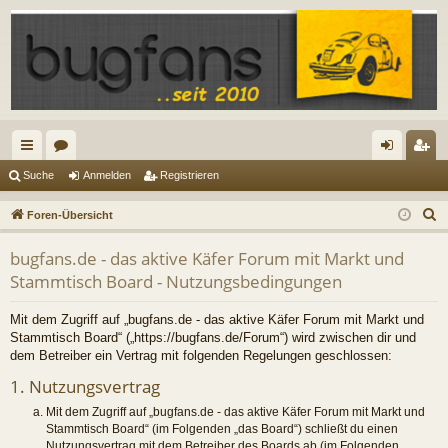
ch
or
n
eg
Suche
Anmelden
Registrieren
ne
en
m
ist
S
Foren-Übersicht
llz
el
rie
u
bugfans.de - das aktive Käfer Forum mit Markt und
c
ug
de
re
Stammtisch Board - Nutzungsbedingungen
h
riff
n
n
e
Mit dem Zugriff auf „bugfans.de - das aktive Käfer Forum mit Markt und
Stammtisch Board“ („https://bugfans.de/Forum“) wird zwischen dir und
dem Betreiber ein Vertrag mit folgenden Regelungen geschlossen:
1. Nutzungsvertrag
Mit dem Zugriff auf „bugfans.de - das aktive Käfer Forum mit Markt und
Stammtisch Board“ (im Folgenden „das Board“) schließt du einen
Nutzungsvertrag mit dem Betreiber des Boards ab (im Folgenden