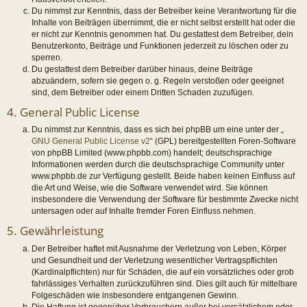
Du nimmst zur Kenntnis, dass der Betreiber keine Verantwortung für die
Inhalte von Beiträgen übernimmt, die er nicht selbst erstellt hat oder die
er nicht zur Kenntnis genommen hat. Du gestattest dem Betreiber, dein
Benutzerkonto, Beiträge und Funktionen jederzeit zu löschen oder zu
sperren.
Du gestattest dem Betreiber darüber hinaus, deine Beiträge
abzuändern, sofern sie gegen o. g. Regeln verstoßen oder geeignet
sind, dem Betreiber oder einem Dritten Schaden zuzufügen.
4. General Public License
Du nimmst zur Kenntnis, dass es sich bei phpBB um eine unter der „
GNU General Public License v2
“ (GPL) bereitgestellten Foren-Software
von phpBB Limited (www.phpbb.com) handelt; deutschsprachige
Informationen werden durch die deutschsprachige Community unter
www.phpbb.de zur Verfügung gestellt. Beide haben keinen Einfluss auf
die Art und Weise, wie die Software verwendet wird. Sie können
insbesondere die Verwendung der Software für bestimmte Zwecke nicht
untersagen oder auf Inhalte fremder Foren Einfluss nehmen.
5. Gewährleistung
Der Betreiber haftet mit Ausnahme der Verletzung von Leben, Körper
und Gesundheit und der Verletzung wesentlicher Vertragspflichten
(Kardinalpflichten) nur für Schäden, die auf ein vorsätzliches oder grob
fahrlässiges Verhalten zurückzuführen sind. Dies gilt auch für mittelbare
Folgeschäden wie insbesondere entgangenen Gewinn.
Die Haftung ist gegenüber Verbrauchern außer bei vorsätzlichem oder