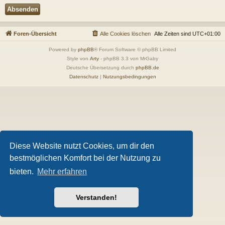
Foren-Übersicht
Alle Cookies löschen
Alle Zeiten sind
UTC+01:00
Powered by
phpBB
® Forum Software © phpBB Limited
Style von
Arty
- phpBB 3.3 von MrGaby
Deutsche Übersetzung durch
phpBB.de
Datenschutz
|
Nutzungsbedingungen
Diese Website nutzt Cookies, um dir den
bestmöglichen Komfort bei der Nutzung zu
bieten.
Mehr erfahren
Verstanden!