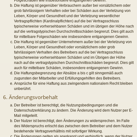
Folgeschäden wie insbesondere entgangenen Gewinn.
Die Haftung ist gegenüber Verbrauchern außer bei vorsätzlichem oder
grob fahrlässigem Verhalten oder bei Schäden aus der Verletzung von
Leben, Körper und Gesundheit und der Verletzung wesentlicher
Vertragspflichten (Kardinalpflichten) auf die bei Vertragsschluss
typischerweise vorhersehbaren Schäden und im übrigen der Höhe nach
auf die vertragstypischen Durchschnittsschäden begrenzt. Dies gilt auch
für mittelbare Folgeschäden wie insbesondere entgangenen Gewinn.
Die Haftung ist gegenüber Unternehmern außer bei der Verletzung von
Leben, Körper und Gesundheit oder vorsätzlichem oder grob
fahrlässigem Verhalten des Betreibers auf die bei Vertragsschluss
typischerweise vorhersehbaren Schäden und im Übrigen der Höhe
nach auf die vertragstypischen Durchschnittsschäden begrenzt. Dies gilt
auch für mittelbare Schäden, insbesondere entgangenen Gewinn.
Die Haftungsbegrenzung der Absätze a bis c gilt sinngemäß auch
zugunsten der Mitarbeiter und Erfüllungsgehilfen des Betreibers.
Ansprüche für eine Haftung aus zwingendem nationalem Recht bleiben
unberührt.
6. Änderungsvorbehalt
Der Betreiber ist berechtigt, die Nutzungsbedingungen und die
Datenschutzerklärung zu ändern. Die Änderung wird dem Nutzer per E-
Mail mitgeteilt.
Der Nutzer ist berechtigt, den Änderungen zu widersprechen. Im Falle
des Widerspruchs erlischt das zwischen dem Betreiber und dem Nutzer
bestehende Vertragsverhältnis mit sofortiger Wirkung.
Die Änderungen gelten als anerkannt und verbindlich, wenn der Nutzer