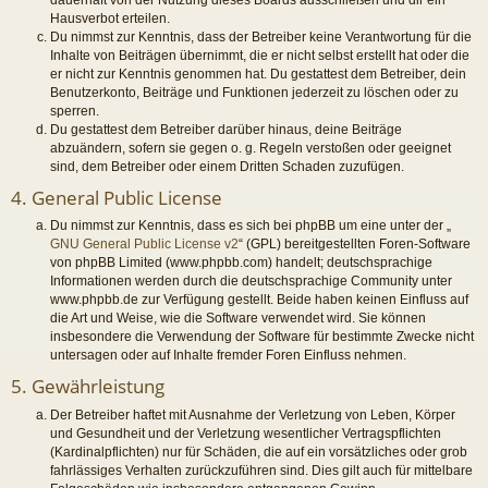
Hausverbot erteilen.
Du nimmst zur Kenntnis, dass der Betreiber keine Verantwortung für die
Inhalte von Beiträgen übernimmt, die er nicht selbst erstellt hat oder die
er nicht zur Kenntnis genommen hat. Du gestattest dem Betreiber, dein
Benutzerkonto, Beiträge und Funktionen jederzeit zu löschen oder zu
sperren.
Du gestattest dem Betreiber darüber hinaus, deine Beiträge
abzuändern, sofern sie gegen o. g. Regeln verstoßen oder geeignet
sind, dem Betreiber oder einem Dritten Schaden zuzufügen.
4. General Public License
Du nimmst zur Kenntnis, dass es sich bei phpBB um eine unter der „
GNU General Public License v2
“ (GPL) bereitgestellten Foren-Software
von phpBB Limited (www.phpbb.com) handelt; deutschsprachige
Informationen werden durch die deutschsprachige Community unter
www.phpbb.de zur Verfügung gestellt. Beide haben keinen Einfluss auf
die Art und Weise, wie die Software verwendet wird. Sie können
insbesondere die Verwendung der Software für bestimmte Zwecke nicht
untersagen oder auf Inhalte fremder Foren Einfluss nehmen.
5. Gewährleistung
Der Betreiber haftet mit Ausnahme der Verletzung von Leben, Körper
und Gesundheit und der Verletzung wesentlicher Vertragspflichten
(Kardinalpflichten) nur für Schäden, die auf ein vorsätzliches oder grob
fahrlässiges Verhalten zurückzuführen sind. Dies gilt auch für mittelbare