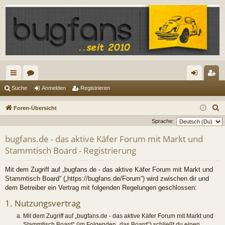
ch
or
n
eg
Suche
Anmelden
Registrieren
ne
en
m
ist
S
Foren-Übersicht
llz
el
rie
u
Sprache:
c
ug
de
re
bugfans.de - das aktive Käfer Forum mit Markt und
h
Stammtisch Board - Registrierung
riff
n
n
e
Mit dem Zugriff auf „bugfans.de - das aktive Käfer Forum mit Markt und
Stammtisch Board“ („https://bugfans.de/Forum“) wird zwischen dir und
dem Betreiber ein Vertrag mit folgenden Regelungen geschlossen:
1. Nutzungsvertrag
Mit dem Zugriff auf „bugfans.de - das aktive Käfer Forum mit Markt und
Stammtisch Board“ (im Folgenden „das Board“) schließt du einen