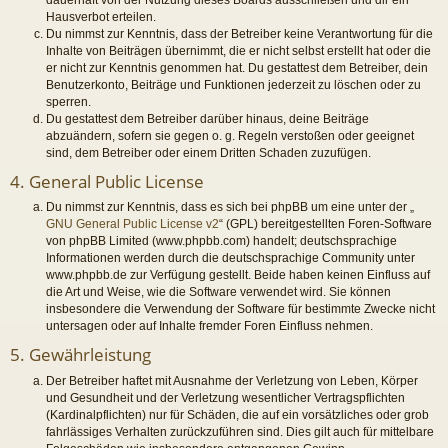
Hausverbot erteilen.
Du nimmst zur Kenntnis, dass der Betreiber keine Verantwortung für die
Inhalte von Beiträgen übernimmt, die er nicht selbst erstellt hat oder die
er nicht zur Kenntnis genommen hat. Du gestattest dem Betreiber, dein
Benutzerkonto, Beiträge und Funktionen jederzeit zu löschen oder zu
sperren.
Du gestattest dem Betreiber darüber hinaus, deine Beiträge
abzuändern, sofern sie gegen o. g. Regeln verstoßen oder geeignet
sind, dem Betreiber oder einem Dritten Schaden zuzufügen.
4. General Public License
Du nimmst zur Kenntnis, dass es sich bei phpBB um eine unter der „
GNU General Public License v2
“ (GPL) bereitgestellten Foren-Software
von phpBB Limited (www.phpbb.com) handelt; deutschsprachige
Informationen werden durch die deutschsprachige Community unter
www.phpbb.de zur Verfügung gestellt. Beide haben keinen Einfluss auf
die Art und Weise, wie die Software verwendet wird. Sie können
insbesondere die Verwendung der Software für bestimmte Zwecke nicht
untersagen oder auf Inhalte fremder Foren Einfluss nehmen.
5. Gewährleistung
Der Betreiber haftet mit Ausnahme der Verletzung von Leben, Körper
und Gesundheit und der Verletzung wesentlicher Vertragspflichten
(Kardinalpflichten) nur für Schäden, die auf ein vorsätzliches oder grob
fahrlässiges Verhalten zurückzuführen sind. Dies gilt auch für mittelbare