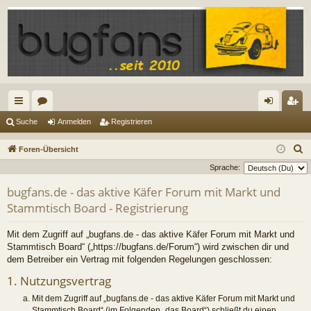
ch
or
n
eg
Suche
Anmelden
Registrieren
ne
en
m
ist
S
Foren-Übersicht
llz
el
rie
u
Sprache:
c
ug
de
re
bugfans.de - das aktive Käfer Forum mit Markt und
h
Stammtisch Board - Registrierung
riff
n
n
e
Mit dem Zugriff auf „bugfans.de - das aktive Käfer Forum mit Markt und
Stammtisch Board“ („https://bugfans.de/Forum“) wird zwischen dir und
dem Betreiber ein Vertrag mit folgenden Regelungen geschlossen:
1. Nutzungsvertrag
Mit dem Zugriff auf „bugfans.de - das aktive Käfer Forum mit Markt und
Stammtisch Board“ (im Folgenden „das Board“) schließt du einen