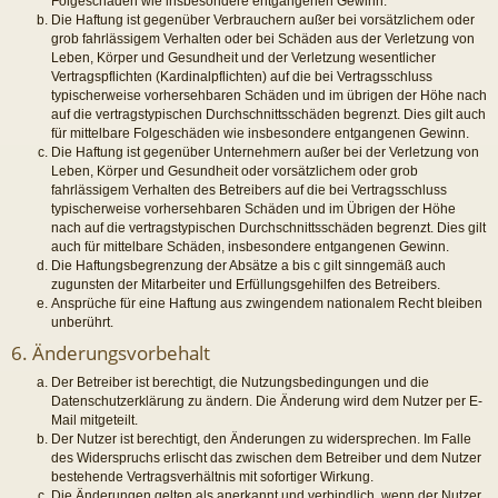
Folgeschäden wie insbesondere entgangenen Gewinn.
Die Haftung ist gegenüber Verbrauchern außer bei vorsätzlichem oder
grob fahrlässigem Verhalten oder bei Schäden aus der Verletzung von
Leben, Körper und Gesundheit und der Verletzung wesentlicher
Vertragspflichten (Kardinalpflichten) auf die bei Vertragsschluss
typischerweise vorhersehbaren Schäden und im übrigen der Höhe nach
auf die vertragstypischen Durchschnittsschäden begrenzt. Dies gilt auch
für mittelbare Folgeschäden wie insbesondere entgangenen Gewinn.
Die Haftung ist gegenüber Unternehmern außer bei der Verletzung von
Leben, Körper und Gesundheit oder vorsätzlichem oder grob
fahrlässigem Verhalten des Betreibers auf die bei Vertragsschluss
typischerweise vorhersehbaren Schäden und im Übrigen der Höhe
nach auf die vertragstypischen Durchschnittsschäden begrenzt. Dies gilt
auch für mittelbare Schäden, insbesondere entgangenen Gewinn.
Die Haftungsbegrenzung der Absätze a bis c gilt sinngemäß auch
zugunsten der Mitarbeiter und Erfüllungsgehilfen des Betreibers.
Ansprüche für eine Haftung aus zwingendem nationalem Recht bleiben
unberührt.
6. Änderungsvorbehalt
Der Betreiber ist berechtigt, die Nutzungsbedingungen und die
Datenschutzerklärung zu ändern. Die Änderung wird dem Nutzer per E-
Mail mitgeteilt.
Der Nutzer ist berechtigt, den Änderungen zu widersprechen. Im Falle
des Widerspruchs erlischt das zwischen dem Betreiber und dem Nutzer
bestehende Vertragsverhältnis mit sofortiger Wirkung.
Die Änderungen gelten als anerkannt und verbindlich, wenn der Nutzer