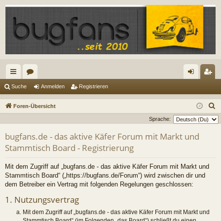
ch
or
n
eg
Suche
Anmelden
Registrieren
ne
en
m
ist
S
Foren-Übersicht
llz
el
rie
u
Sprache:
c
ug
de
re
bugfans.de - das aktive Käfer Forum mit Markt und
h
Stammtisch Board - Registrierung
riff
n
n
e
Mit dem Zugriff auf „bugfans.de - das aktive Käfer Forum mit Markt und
Stammtisch Board“ („https://bugfans.de/Forum“) wird zwischen dir und
dem Betreiber ein Vertrag mit folgenden Regelungen geschlossen:
1. Nutzungsvertrag
Mit dem Zugriff auf „bugfans.de - das aktive Käfer Forum mit Markt und
Stammtisch Board“ (im Folgenden „das Board“) schließt du einen