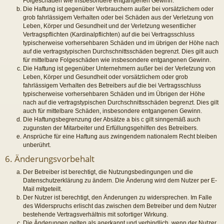
Folgeschäden wie insbesondere entgangenen Gewinn.
Die Haftung ist gegenüber Verbrauchern außer bei vorsätzlichem oder
grob fahrlässigem Verhalten oder bei Schäden aus der Verletzung von
Leben, Körper und Gesundheit und der Verletzung wesentlicher
Vertragspflichten (Kardinalpflichten) auf die bei Vertragsschluss
typischerweise vorhersehbaren Schäden und im übrigen der Höhe nach
auf die vertragstypischen Durchschnittsschäden begrenzt. Dies gilt auch
für mittelbare Folgeschäden wie insbesondere entgangenen Gewinn.
Die Haftung ist gegenüber Unternehmern außer bei der Verletzung von
Leben, Körper und Gesundheit oder vorsätzlichem oder grob
fahrlässigem Verhalten des Betreibers auf die bei Vertragsschluss
typischerweise vorhersehbaren Schäden und im Übrigen der Höhe
nach auf die vertragstypischen Durchschnittsschäden begrenzt. Dies gilt
auch für mittelbare Schäden, insbesondere entgangenen Gewinn.
Die Haftungsbegrenzung der Absätze a bis c gilt sinngemäß auch
zugunsten der Mitarbeiter und Erfüllungsgehilfen des Betreibers.
Ansprüche für eine Haftung aus zwingendem nationalem Recht bleiben
unberührt.
6. Änderungsvorbehalt
Der Betreiber ist berechtigt, die Nutzungsbedingungen und die
Datenschutzerklärung zu ändern. Die Änderung wird dem Nutzer per E-
Mail mitgeteilt.
Der Nutzer ist berechtigt, den Änderungen zu widersprechen. Im Falle
des Widerspruchs erlischt das zwischen dem Betreiber und dem Nutzer
bestehende Vertragsverhältnis mit sofortiger Wirkung.
Die Änderungen gelten als anerkannt und verbindlich, wenn der Nutzer