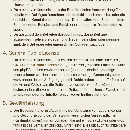
Hausverbot erteilen.
Du nimmst zur Kenntnis, dass der Betreiber keine Verantwortung für die
Inhalte von Beiträgen übernimmt, die er nicht selbst erstellt hat oder die
er nicht zur Kenntnis genommen hat. Du gestattest dem Betreiber, dein
Benutzerkonto, Beiträge und Funktionen jederzeit zu löschen oder zu
sperren.
Du gestattest dem Betreiber darüber hinaus, deine Beiträge
abzuändern, sofern sie gegen o. g. Regeln verstoßen oder geeignet
sind, dem Betreiber oder einem Dritten Schaden zuzufügen.
4. General Public License
Du nimmst zur Kenntnis, dass es sich bei phpBB um eine unter der „
GNU General Public License v2
“ (GPL) bereitgestellten Foren-Software
von phpBB Limited (www.phpbb.com) handelt; deutschsprachige
Informationen werden durch die deutschsprachige Community unter
www.phpbb.de zur Verfügung gestellt. Beide haben keinen Einfluss auf
die Art und Weise, wie die Software verwendet wird. Sie können
insbesondere die Verwendung der Software für bestimmte Zwecke nicht
untersagen oder auf Inhalte fremder Foren Einfluss nehmen.
5. Gewährleistung
Der Betreiber haftet mit Ausnahme der Verletzung von Leben, Körper
und Gesundheit und der Verletzung wesentlicher Vertragspflichten
(Kardinalpflichten) nur für Schäden, die auf ein vorsätzliches oder grob
fahrlässiges Verhalten zurückzuführen sind. Dies gilt auch für mittelbare