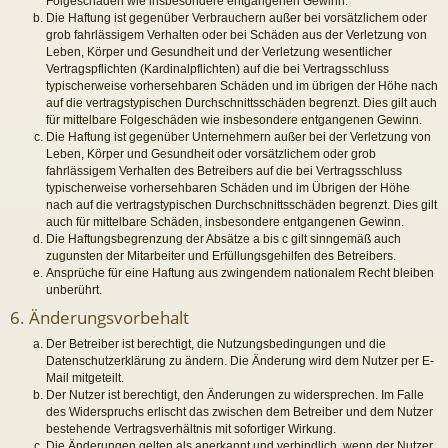
Folgeschäden wie insbesondere entgangenen Gewinn.
Die Haftung ist gegenüber Verbrauchern außer bei vorsätzlichem oder
grob fahrlässigem Verhalten oder bei Schäden aus der Verletzung von
Leben, Körper und Gesundheit und der Verletzung wesentlicher
Vertragspflichten (Kardinalpflichten) auf die bei Vertragsschluss
typischerweise vorhersehbaren Schäden und im übrigen der Höhe nach
auf die vertragstypischen Durchschnittsschäden begrenzt. Dies gilt auch
für mittelbare Folgeschäden wie insbesondere entgangenen Gewinn.
Die Haftung ist gegenüber Unternehmern außer bei der Verletzung von
Leben, Körper und Gesundheit oder vorsätzlichem oder grob
fahrlässigem Verhalten des Betreibers auf die bei Vertragsschluss
typischerweise vorhersehbaren Schäden und im Übrigen der Höhe
nach auf die vertragstypischen Durchschnittsschäden begrenzt. Dies gilt
auch für mittelbare Schäden, insbesondere entgangenen Gewinn.
Die Haftungsbegrenzung der Absätze a bis c gilt sinngemäß auch
zugunsten der Mitarbeiter und Erfüllungsgehilfen des Betreibers.
Ansprüche für eine Haftung aus zwingendem nationalem Recht bleiben
unberührt.
6. Änderungsvorbehalt
Der Betreiber ist berechtigt, die Nutzungsbedingungen und die
Datenschutzerklärung zu ändern. Die Änderung wird dem Nutzer per E-
Mail mitgeteilt.
Der Nutzer ist berechtigt, den Änderungen zu widersprechen. Im Falle
des Widerspruchs erlischt das zwischen dem Betreiber und dem Nutzer
bestehende Vertragsverhältnis mit sofortiger Wirkung.
Die Änderungen gelten als anerkannt und verbindlich, wenn der Nutzer