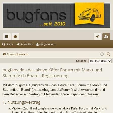
ch
or
n
eg
Suche
Anmelden
Registrieren
ne
en
m
ist
S
Foren-Übersicht
llz
el
rie
u
Sprache:
c
ug
de
re
bugfans.de - das aktive Käfer Forum mit Markt und
h
Stammtisch Board - Registrierung
riff
n
n
e
Mit dem Zugriff auf „bugfans.de - das aktive Käfer Forum mit Markt und
Stammtisch Board“ („https://bugfans.de/Forum“) wird zwischen dir und
dem Betreiber ein Vertrag mit folgenden Regelungen geschlossen:
1. Nutzungsvertrag
Mit dem Zugriff auf „bugfans.de - das aktive Käfer Forum mit Markt und
Stammtisch Board“ (im Folgenden „das Board“) schließt du einen