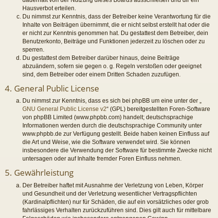
Hausverbot erteilen.
Du nimmst zur Kenntnis, dass der Betreiber keine Verantwortung für die
Inhalte von Beiträgen übernimmt, die er nicht selbst erstellt hat oder die
er nicht zur Kenntnis genommen hat. Du gestattest dem Betreiber, dein
Benutzerkonto, Beiträge und Funktionen jederzeit zu löschen oder zu
sperren.
Du gestattest dem Betreiber darüber hinaus, deine Beiträge
abzuändern, sofern sie gegen o. g. Regeln verstoßen oder geeignet
sind, dem Betreiber oder einem Dritten Schaden zuzufügen.
4. General Public License
Du nimmst zur Kenntnis, dass es sich bei phpBB um eine unter der „
GNU General Public License v2
“ (GPL) bereitgestellten Foren-Software
von phpBB Limited (www.phpbb.com) handelt; deutschsprachige
Informationen werden durch die deutschsprachige Community unter
www.phpbb.de zur Verfügung gestellt. Beide haben keinen Einfluss auf
die Art und Weise, wie die Software verwendet wird. Sie können
insbesondere die Verwendung der Software für bestimmte Zwecke nicht
untersagen oder auf Inhalte fremder Foren Einfluss nehmen.
5. Gewährleistung
Der Betreiber haftet mit Ausnahme der Verletzung von Leben, Körper
und Gesundheit und der Verletzung wesentlicher Vertragspflichten
(Kardinalpflichten) nur für Schäden, die auf ein vorsätzliches oder grob
fahrlässiges Verhalten zurückzuführen sind. Dies gilt auch für mittelbare