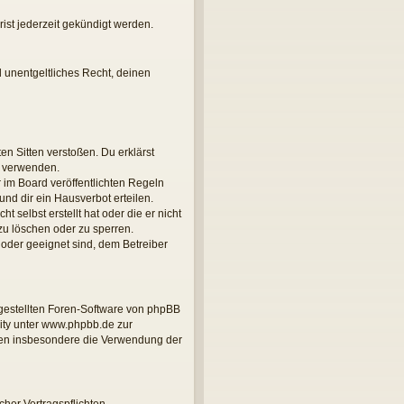
ist jederzeit gekündigt werden.
d unentgeltliches Recht, deinen
ten Sitten verstoßen. Du erklärst
u verwenden.
im Board veröffentlichten Regeln
nd dir ein Hausverbot erteilen.
 selbst erstellt hat oder die er nicht
zu löschen oder zu sperren.
 oder geeignet sind, dem Betreiber
tgestellten Foren-Software von phpBB
ity unter www.phpbb.de zur
önnen insbesondere die Verwendung der