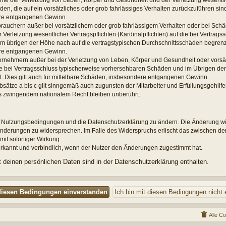
hme der Verletzung von Leben, Körper und Gesundheit und der Verletzung wesentlic
äden, die auf ein vorsätzliches oder grob fahrlässiges Verhalten zurückzuführen sind.
re entgangenen Gewinn.
brauchern außer bei vorsätzlichem oder grob fahrlässigem Verhalten oder bei Sch
Verletzung wesentlicher Vertragspflichten (Kardinalpflichten) auf die bei Vertrags
übrigen der Höhe nach auf die vertragstypischen Durchschnittsschäden begrenzt. 
re entgangenen Gewinn.
ernehmern außer bei der Verletzung von Leben, Körper und Gesundheit oder vorsä
die bei Vertragsschluss typischerweise vorhersehbaren Schäden und im Übrigen der
. Dies gilt auch für mittelbare Schäden, insbesondere entgangenen Gewinn.
ätze a bis c gilt sinngemäß auch zugunsten der Mitarbeiter und Erfüllungsgehilfe
s zwingendem nationalem Recht bleiben unberührt.
die Nutzungsbedingungen und die Datenschutzerklärung zu ändern. Die Änderung wir
n Änderungen zu widersprechen. Im Falle des Widerspruchs erlischt das zwischen d
mit sofortiger Wirkung.
rkannt und verbindlich, wenn der Nutzer den Änderungen zugestimmt hat.
deinen persönlichen Daten sind in der Datenschutzerklärung enthalten.
Alle C