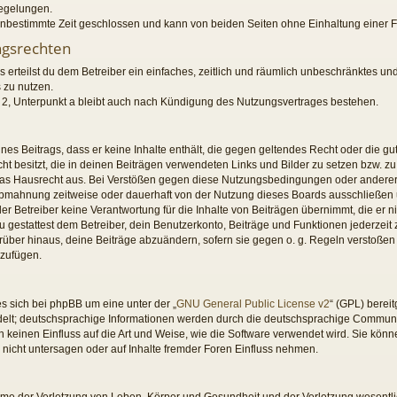
Regelungen.
nbestimmte Zeit geschlossen und kann von beiden Seiten ohne Einhaltung einer Fr
ngsrechten
s erteilst du dem Betreiber ein einfaches, zeitlich und räumlich unbeschränktes un
 zu nutzen.
2, Unterpunkt a bleibt auch nach Kündigung des Nutzungsvertrages bestehen.
eines Beitrags, dass er keine Inhalte enthält, die gegen geltendes Recht oder die gu
t besitzt, die in deinen Beiträgen verwendeten Links und Bilder zu setzen bzw. z
das Hausrecht aus. Bei Verstößen gegen diese Nutzungsbedingungen oder anderer 
Abmahnung zeitweise oder dauerhaft von der Nutzung dieses Boards ausschließen u
r Betreiber keine Verantwortung für die Inhalte von Beiträgen übernimmt, die er nicht
gestattest dem Betreiber, dein Benutzerkonto, Beiträge und Funktionen jederzeit 
rüber hinaus, deine Beiträge abzuändern, sofern sie gegen o. g. Regeln verstoßen
uzufügen.
s sich bei phpBB um eine unter der „
GNU General Public License v2
“ (GPL) berei
elt; deutschsprachige Informationen werden durch die deutschsprachige Commun
n keinen Einfluss auf die Art und Weise, wie die Software verwendet wird. Sie k
nicht untersagen oder auf Inhalte fremder Foren Einfluss nehmen.