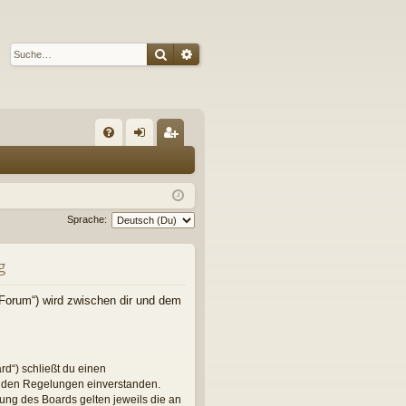
Suche
Erweiterte Suche
S
FA
n
eg
Q
m
ist
el
rie
Sprache:
de
re
g
n
n
/Forum“) wird zwischen dir und dem
rd“) schließt du einen
genden Regelungen einverstanden.
zung des Boards gelten jeweils die an