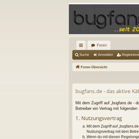
Foren
ch
Suche
Anmelden
Registriere
ne
Foren-Übersicht
llz
ug
bugfans.de - das aktive K
riff
Mit dem Zugriff auf „bugfans.de - 
Betreiber ein Vertrag mit folgende
1. Nutzungsvertrag
Mit dem Zugriff auf „bugfans.d
Nutzungsvertrag mit dem Betre
Wenn du mit diesen Regelungen 