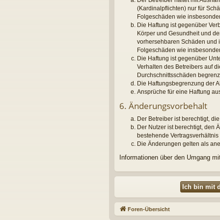
Der Betreiber haftet mit Ausna
(Kardinalpflichten) nur für Sch
Folgeschäden wie insbesonde
Die Haftung ist gegenüber Ver
Körper und Gesundheit und der 
vorhersehbaren Schäden und im 
Folgeschäden wie insbesonde
Die Haftung ist gegenüber Unt
Verhalten des Betreibers auf 
Durchschnittsschäden begrenzt
Die Haftungsbegrenzung der Abs
Ansprüche für eine Haftung au
6. Änderungsvorbehalt
Der Betreiber ist berechtigt, 
Der Nutzer ist berechtigt, de
bestehende Vertragsverhältnis 
Die Änderungen gelten als ane
Informationen über den Umgang mit 
Foren-Übersicht