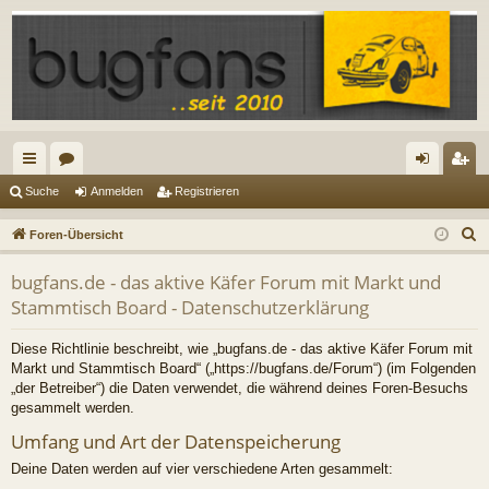
ch
or
n
eg
Suche
Anmelden
Registrieren
ne
en
m
ist
S
Foren-Übersicht
llz
el
rie
u
bugfans.de - das aktive Käfer Forum mit Markt und
c
ug
de
re
Stammtisch Board - Datenschutzerklärung
h
riff
n
n
e
Diese Richtlinie beschreibt, wie „bugfans.de - das aktive Käfer Forum mit
Markt und Stammtisch Board“ („https://bugfans.de/Forum“) (im Folgenden
„der Betreiber“) die Daten verwendet, die während deines Foren-Besuchs
gesammelt werden.
Umfang und Art der Datenspeicherung
Deine Daten werden auf vier verschiedene Arten gesammelt: