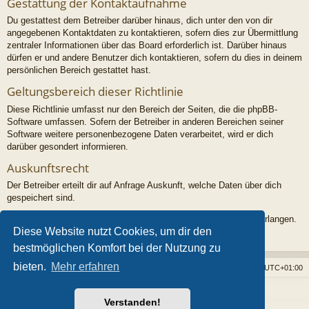
Gestattung der Kontaktaufnahme
Du gestattest dem Betreiber darüber hinaus, dich unter den von dir
angegebenen Kontaktdaten zu kontaktieren, sofern dies zur Übermittlung
zentraler Informationen über das Board erforderlich ist. Darüber hinaus
dürfen er und andere Benutzer dich kontaktieren, sofern du dies in deinem
persönlichen Bereich gestattet hast.
Geltungsbereich dieser Richtlinie
Diese Richtlinie umfasst nur den Bereich der Seiten, die die phpBB-
Software umfassen. Sofern der Betreiber in anderen Bereichen seiner
Software weitere personenbezogene Daten verarbeitet, wird er dich
darüber gesondert informieren.
Auskunftsrecht
Der Betreiber erteilt dir auf Anfrage Auskunft, welche Daten über dich
gespeichert sind.
Du kannst jederzeit die Löschung bzw. Sperrung deiner Daten verlangen.
Diese Website nutzt Cookies, um dir den
Kontaktiere hierzu bitte den Betreiber.
bestmöglichen Komfort bei der Nutzung zu
bieten.
Mehr erfahren
Foren-Übersicht
Alle Cookies löschen
Alle Zeiten sind
UTC+01:00
Powered by
phpBB
® Forum Software © phpBB Limited
Verstanden!
Style von
Arty
- phpBB 3.3 von MrGaby