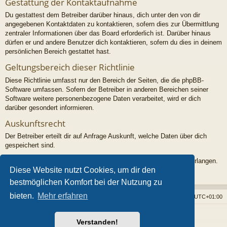
Gestattung der Kontaktaufnahme
Du gestattest dem Betreiber darüber hinaus, dich unter den von dir
angegebenen Kontaktdaten zu kontaktieren, sofern dies zur Übermittlung
zentraler Informationen über das Board erforderlich ist. Darüber hinaus
dürfen er und andere Benutzer dich kontaktieren, sofern du dies in deinem
persönlichen Bereich gestattet hast.
Geltungsbereich dieser Richtlinie
Diese Richtlinie umfasst nur den Bereich der Seiten, die die phpBB-
Software umfassen. Sofern der Betreiber in anderen Bereichen seiner
Software weitere personenbezogene Daten verarbeitet, wird er dich
darüber gesondert informieren.
Auskunftsrecht
Der Betreiber erteilt dir auf Anfrage Auskunft, welche Daten über dich
gespeichert sind.
Du kannst jederzeit die Löschung bzw. Sperrung deiner Daten verlangen.
Diese Website nutzt Cookies, um dir den
Kontaktiere hierzu bitte den Betreiber.
bestmöglichen Komfort bei der Nutzung zu
bieten.
Mehr erfahren
Foren-Übersicht
Alle Cookies löschen
Alle Zeiten sind
UTC+01:00
Powered by
phpBB
® Forum Software © phpBB Limited
Verstanden!
Style von
Arty
- phpBB 3.3 von MrGaby