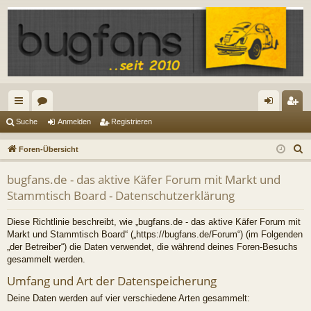
ch
or
n
eg
Suche
Anmelden
Registrieren
ne
en
m
ist
S
Foren-Übersicht
llz
el
rie
u
bugfans.de - das aktive Käfer Forum mit Markt und
c
ug
de
re
Stammtisch Board - Datenschutzerklärung
h
riff
n
n
e
Diese Richtlinie beschreibt, wie „bugfans.de - das aktive Käfer Forum mit
Markt und Stammtisch Board“ („https://bugfans.de/Forum“) (im Folgenden
„der Betreiber“) die Daten verwendet, die während deines Foren-Besuchs
gesammelt werden.
Umfang und Art der Datenspeicherung
Deine Daten werden auf vier verschiedene Arten gesammelt: