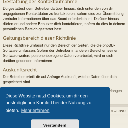
Gestattung der Kontaktaufnahme
Du gestattest dem Betreiber darüber hinaus, dich unter den von dir
angegebenen Kontaktdaten zu kontaktieren, sofern dies zur Übermittlung
zentraler Informationen über das Board erforderlich ist. Darüber hinaus
dürfen er und andere Benutzer dich kontaktieren, sofern du dies in deinem
persönlichen Bereich gestattet hast.
Geltungsbereich dieser Richtlinie
Diese Richtlinie umfasst nur den Bereich der Seiten, die die phpBB-
Software umfassen. Sofern der Betreiber in anderen Bereichen seiner
Software weitere personenbezogene Daten verarbeitet, wird er dich
darüber gesondert informieren.
Auskunftsrecht
Der Betreiber erteilt dir auf Anfrage Auskunft, welche Daten über dich
gespeichert sind.
Du kannst jederzeit die Löschung bzw. Sperrung deiner Daten verlangen.
Diese Website nutzt Cookies, um dir den
Kontaktiere hierzu bitte den Betreiber.
bestmöglichen Komfort bei der Nutzung zu
bieten.
Mehr erfahren
Foren-Übersicht
Alle Cookies löschen
Alle Zeiten sind
UTC+01:00
Powered by
phpBB
® Forum Software © phpBB Limited
Verstanden!
Style von
Arty
- phpBB 3.3 von MrGaby