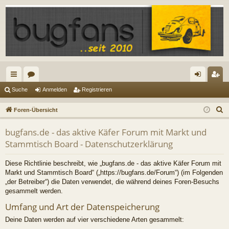
ch
or
n
eg
Suche
Anmelden
Registrieren
ne
en
m
ist
S
Foren-Übersicht
llz
el
rie
u
bugfans.de - das aktive Käfer Forum mit Markt und
c
ug
de
re
Stammtisch Board - Datenschutzerklärung
h
riff
n
n
e
Diese Richtlinie beschreibt, wie „bugfans.de - das aktive Käfer Forum mit
Markt und Stammtisch Board“ („https://bugfans.de/Forum“) (im Folgenden
„der Betreiber“) die Daten verwendet, die während deines Foren-Besuchs
gesammelt werden.
Umfang und Art der Datenspeicherung
Deine Daten werden auf vier verschiedene Arten gesammelt: