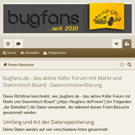
ch
or
n
eg
Suche
Anmelden
Registrieren
ne
en
m
ist
S
Foren-Übersicht
llz
el
rie
u
bugfans.de - das aktive Käfer Forum mit Markt und
c
ug
de
re
Stammtisch Board - Datenschutzerklärung
h
riff
n
n
e
Diese Richtlinie beschreibt, wie „bugfans.de - das aktive Käfer Forum mit
Markt und Stammtisch Board“ („https://bugfans.de/Forum“) (im Folgenden
„der Betreiber“) die Daten verwendet, die während deines Foren-Besuchs
gesammelt werden.
Umfang und Art der Datenspeicherung
Deine Daten werden auf vier verschiedene Arten gesammelt: