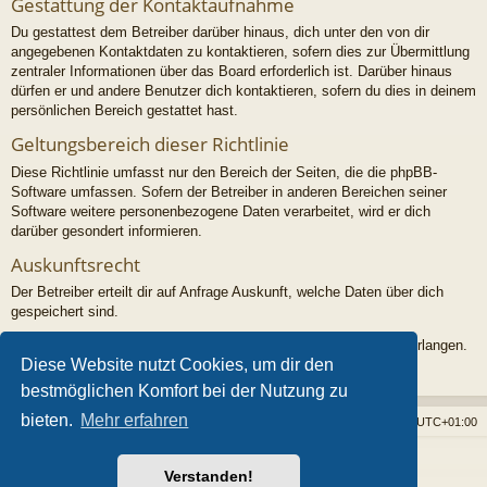
Gestattung der Kontaktaufnahme
Du gestattest dem Betreiber darüber hinaus, dich unter den von dir
angegebenen Kontaktdaten zu kontaktieren, sofern dies zur Übermittlung
zentraler Informationen über das Board erforderlich ist. Darüber hinaus
dürfen er und andere Benutzer dich kontaktieren, sofern du dies in deinem
persönlichen Bereich gestattet hast.
Geltungsbereich dieser Richtlinie
Diese Richtlinie umfasst nur den Bereich der Seiten, die die phpBB-
Software umfassen. Sofern der Betreiber in anderen Bereichen seiner
Software weitere personenbezogene Daten verarbeitet, wird er dich
darüber gesondert informieren.
Auskunftsrecht
Der Betreiber erteilt dir auf Anfrage Auskunft, welche Daten über dich
gespeichert sind.
Du kannst jederzeit die Löschung bzw. Sperrung deiner Daten verlangen.
Diese Website nutzt Cookies, um dir den
Kontaktiere hierzu bitte den Betreiber.
bestmöglichen Komfort bei der Nutzung zu
bieten.
Mehr erfahren
Foren-Übersicht
Alle Cookies löschen
Alle Zeiten sind
UTC+01:00
Powered by
phpBB
® Forum Software © phpBB Limited
Verstanden!
Style von
Arty
- phpBB 3.3 von MrGaby