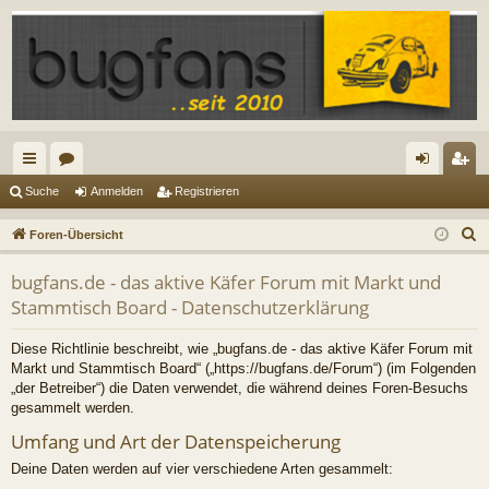
ch
or
n
eg
Suche
Anmelden
Registrieren
ne
en
m
ist
S
Foren-Übersicht
llz
el
rie
u
bugfans.de - das aktive Käfer Forum mit Markt und
c
ug
de
re
Stammtisch Board - Datenschutzerklärung
h
riff
n
n
e
Diese Richtlinie beschreibt, wie „bugfans.de - das aktive Käfer Forum mit
Markt und Stammtisch Board“ („https://bugfans.de/Forum“) (im Folgenden
„der Betreiber“) die Daten verwendet, die während deines Foren-Besuchs
gesammelt werden.
Umfang und Art der Datenspeicherung
Deine Daten werden auf vier verschiedene Arten gesammelt: