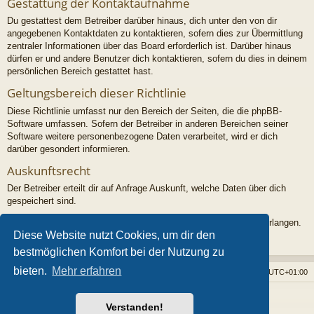
Gestattung der Kontaktaufnahme
Du gestattest dem Betreiber darüber hinaus, dich unter den von dir
angegebenen Kontaktdaten zu kontaktieren, sofern dies zur Übermittlung
zentraler Informationen über das Board erforderlich ist. Darüber hinaus
dürfen er und andere Benutzer dich kontaktieren, sofern du dies in deinem
persönlichen Bereich gestattet hast.
Geltungsbereich dieser Richtlinie
Diese Richtlinie umfasst nur den Bereich der Seiten, die die phpBB-
Software umfassen. Sofern der Betreiber in anderen Bereichen seiner
Software weitere personenbezogene Daten verarbeitet, wird er dich
darüber gesondert informieren.
Auskunftsrecht
Der Betreiber erteilt dir auf Anfrage Auskunft, welche Daten über dich
gespeichert sind.
Du kannst jederzeit die Löschung bzw. Sperrung deiner Daten verlangen.
Diese Website nutzt Cookies, um dir den
Kontaktiere hierzu bitte den Betreiber.
bestmöglichen Komfort bei der Nutzung zu
bieten.
Mehr erfahren
Foren-Übersicht
Alle Cookies löschen
Alle Zeiten sind
UTC+01:00
Powered by
phpBB
® Forum Software © phpBB Limited
Verstanden!
Style von
Arty
- phpBB 3.3 von MrGaby