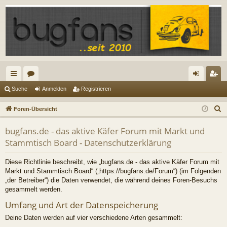
ch
or
n
eg
Suche
Anmelden
Registrieren
ne
en
m
ist
S
Foren-Übersicht
llz
el
rie
u
bugfans.de - das aktive Käfer Forum mit Markt und
c
ug
de
re
Stammtisch Board - Datenschutzerklärung
h
riff
n
n
e
Diese Richtlinie beschreibt, wie „bugfans.de - das aktive Käfer Forum mit
Markt und Stammtisch Board“ („https://bugfans.de/Forum“) (im Folgenden
„der Betreiber“) die Daten verwendet, die während deines Foren-Besuchs
gesammelt werden.
Umfang und Art der Datenspeicherung
Deine Daten werden auf vier verschiedene Arten gesammelt: