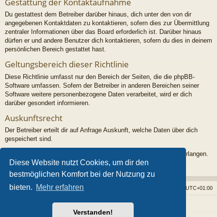
Gestattung der Kontaktaufnahme
Du gestattest dem Betreiber darüber hinaus, dich unter den von dir
angegebenen Kontaktdaten zu kontaktieren, sofern dies zur Übermittlung
zentraler Informationen über das Board erforderlich ist. Darüber hinaus
dürfen er und andere Benutzer dich kontaktieren, sofern du dies in deinem
persönlichen Bereich gestattet hast.
Geltungsbereich dieser Richtlinie
Diese Richtlinie umfasst nur den Bereich der Seiten, die die phpBB-
Software umfassen. Sofern der Betreiber in anderen Bereichen seiner
Software weitere personenbezogene Daten verarbeitet, wird er dich
darüber gesondert informieren.
Auskunftsrecht
Der Betreiber erteilt dir auf Anfrage Auskunft, welche Daten über dich
gespeichert sind.
Du kannst jederzeit die Löschung bzw. Sperrung deiner Daten verlangen.
Diese Website nutzt Cookies, um dir den
Kontaktiere hierzu bitte den Betreiber.
bestmöglichen Komfort bei der Nutzung zu
bieten.
Mehr erfahren
Foren-Übersicht
Alle Cookies löschen
Alle Zeiten sind
UTC+01:00
Powered by
phpBB
® Forum Software © phpBB Limited
Verstanden!
Style von
Arty
- phpBB 3.3 von MrGaby