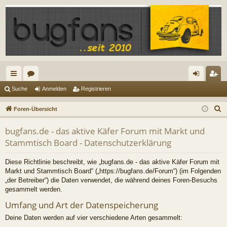
ch
or
n
eg
Suche
Anmelden
Registrieren
ne
en
m
ist
S
Foren-Übersicht
llz
el
rie
u
bugfans.de - das aktive Käfer Forum mit Markt und
c
ug
de
re
Stammtisch Board - Datenschutzerklärung
h
riff
n
n
e
Diese Richtlinie beschreibt, wie „bugfans.de - das aktive Käfer Forum mit
Markt und Stammtisch Board“ („https://bugfans.de/Forum“) (im Folgenden
„der Betreiber“) die Daten verwendet, die während deines Foren-Besuchs
gesammelt werden.
Umfang und Art der Datenspeicherung
Deine Daten werden auf vier verschiedene Arten gesammelt: