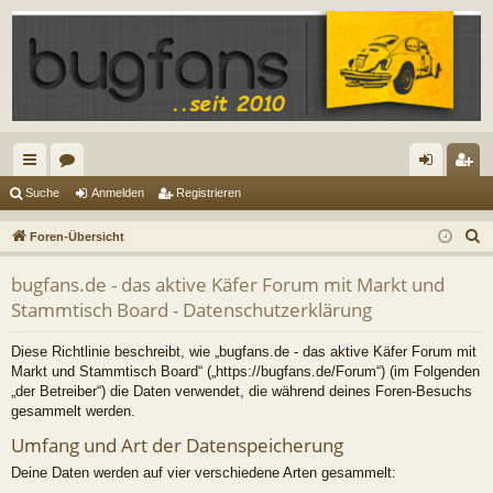
ch
or
n
eg
Suche
Anmelden
Registrieren
ne
en
m
ist
S
Foren-Übersicht
llz
el
rie
u
bugfans.de - das aktive Käfer Forum mit Markt und
c
ug
de
re
Stammtisch Board - Datenschutzerklärung
h
riff
n
n
e
Diese Richtlinie beschreibt, wie „bugfans.de - das aktive Käfer Forum mit
Markt und Stammtisch Board“ („https://bugfans.de/Forum“) (im Folgenden
„der Betreiber“) die Daten verwendet, die während deines Foren-Besuchs
gesammelt werden.
Umfang und Art der Datenspeicherung
Deine Daten werden auf vier verschiedene Arten gesammelt: