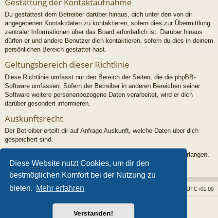
Gestattung der Kontaktaufnahme
Du gestattest dem Betreiber darüber hinaus, dich unter den von dir
angegebenen Kontaktdaten zu kontaktieren, sofern dies zur Übermittlung
zentraler Informationen über das Board erforderlich ist. Darüber hinaus
dürfen er und andere Benutzer dich kontaktieren, sofern du dies in deinem
persönlichen Bereich gestattet hast.
Geltungsbereich dieser Richtlinie
Diese Richtlinie umfasst nur den Bereich der Seiten, die die phpBB-
Software umfassen. Sofern der Betreiber in anderen Bereichen seiner
Software weitere personenbezogene Daten verarbeitet, wird er dich
darüber gesondert informieren.
Auskunftsrecht
Der Betreiber erteilt dir auf Anfrage Auskunft, welche Daten über dich
gespeichert sind.
Du kannst jederzeit die Löschung bzw. Sperrung deiner Daten verlangen.
Diese Website nutzt Cookies, um dir den
Kontaktiere hierzu bitte den Betreiber.
bestmöglichen Komfort bei der Nutzung zu
bieten.
Mehr erfahren
Foren-Übersicht
Alle Cookies löschen
Alle Zeiten sind
UTC+01:00
Powered by
phpBB
® Forum Software © phpBB Limited
Verstanden!
Style von
Arty
- phpBB 3.3 von MrGaby