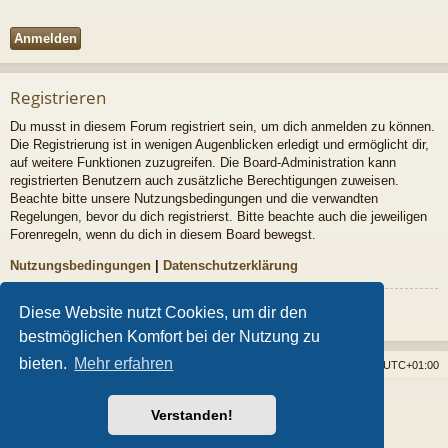
Registrieren
Du musst in diesem Forum registriert sein, um dich anmelden zu können.
Die Registrierung ist in wenigen Augenblicken erledigt und ermöglicht dir,
auf weitere Funktionen zuzugreifen. Die Board-Administration kann
registrierten Benutzern auch zusätzliche Berechtigungen zuweisen.
Beachte bitte unsere Nutzungsbedingungen und die verwandten
Regelungen, bevor du dich registrierst. Bitte beachte auch die jeweiligen
Forenregeln, wenn du dich in diesem Board bewegst.
Nutzungsbedingungen
|
Datenschutzerklärung
Registrieren
Diese Website nutzt Cookies, um dir den
bestmöglichen Komfort bei der Nutzung zu
bieten.
Mehr erfahren
Foren-Übersicht
Alle Cookies löschen
Alle Zeiten sind
UTC+01:00
Powered by
phpBB
® Forum Software © phpBB Limited
Verstanden!
Style von
Arty
- phpBB 3.3 von MrGaby
Deutsche Übersetzung durch
phpBB.de