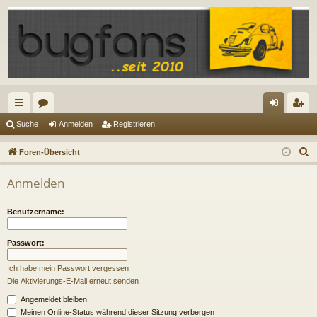
ch
or
n
eg
Suche
Anmelden
Registrieren
ne
en
m
ist
S
Foren-Übersicht
llz
el
rie
u
Anmelden
c
ug
de
re
h
riff
n
n
Benutzername:
e
Passwort:
Ich habe mein Passwort vergessen
Die Aktivierungs-E-Mail erneut senden
Angemeldet bleiben
Meinen Online-Status während dieser Sitzung verbergen