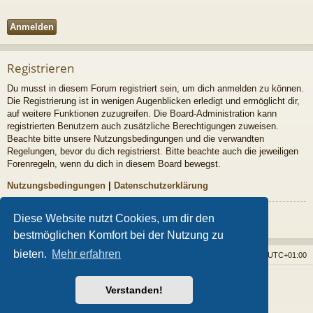
Registrieren
Du musst in diesem Forum registriert sein, um dich anmelden zu können.
Die Registrierung ist in wenigen Augenblicken erledigt und ermöglicht dir,
auf weitere Funktionen zuzugreifen. Die Board-Administration kann
registrierten Benutzern auch zusätzliche Berechtigungen zuweisen.
Beachte bitte unsere Nutzungsbedingungen und die verwandten
Regelungen, bevor du dich registrierst. Bitte beachte auch die jeweiligen
Forenregeln, wenn du dich in diesem Board bewegst.
Nutzungsbedingungen
|
Datenschutzerklärung
Registrieren
Diese Website nutzt Cookies, um dir den
bestmöglichen Komfort bei der Nutzung zu
bieten.
Mehr erfahren
Foren-Übersicht
Alle Cookies löschen
Alle Zeiten sind
UTC+01:00
Powered by
phpBB
® Forum Software © phpBB Limited
Verstanden!
Style von
Arty
- phpBB 3.3 von MrGaby
Deutsche Übersetzung durch
phpBB.de