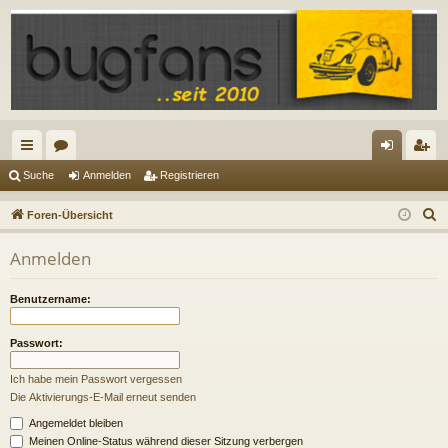
ch
or
n
eg
Suche
Anmelden
Registrieren
ne
en
m
ist
S
Foren-Übersicht
llz
el
rie
u
Anmelden
c
ug
de
re
h
riff
n
n
Benutzername:
e
Passwort:
Ich habe mein Passwort vergessen
Die Aktivierungs-E-Mail erneut senden
Angemeldet bleiben
Meinen Online-Status während dieser Sitzung verbergen