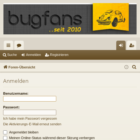
ch
or
n
eg
Suche
Anmelden
Registrieren
ne
en
m
ist
S
Foren-Übersicht
llz
el
rie
u
Anmelden
c
ug
de
re
h
riff
n
n
Benutzername:
e
Passwort:
Ich habe mein Passwort vergessen
Die Aktivierungs-E-Mail erneut senden
Angemeldet bleiben
Meinen Online-Status während dieser Sitzung verbergen