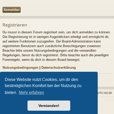
Registrieren
Du musst in diesem Forum registriert sein, um dich anmelden zu können.
Die Registrierung ist in wenigen Augenblicken erledigt und ermöglicht dir,
auf weitere Funktionen zuzugreifen. Die Board-Administration kann
registrierten Benutzern auch zusätzliche Berechtigungen zuweisen.
Beachte bitte unsere Nutzungsbedingungen und die verwandten
Regelungen, bevor du dich registrierst. Bitte beachte auch die jeweiligen
Forenregeln, wenn du dich in diesem Board bewegst.
Nutzungsbedingungen
|
Datenschutzerklärung
Registrieren
Diese Website nutzt Cookies, um dir den
bestmöglichen Komfort bei der Nutzung zu
bieten.
Mehr erfahren
Foren-Übersicht
Alle Cookies löschen
Alle Zeiten sind
UTC+01:00
Powered by
phpBB
® Forum Software © phpBB Limited
Verstanden!
Style von
Arty
- phpBB 3.3 von MrGaby
Deutsche Übersetzung durch
phpBB.de