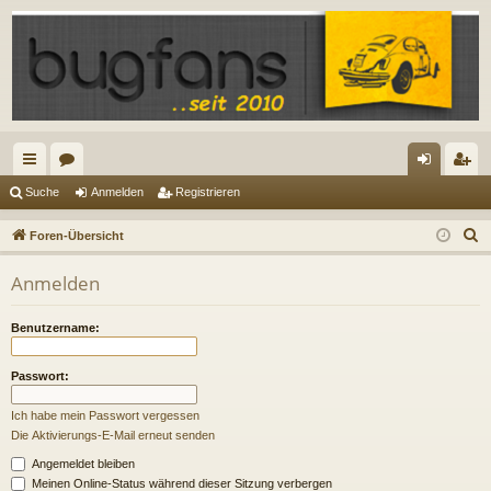
ch
or
n
eg
Suche
Anmelden
Registrieren
ne
en
m
ist
S
Foren-Übersicht
llz
el
rie
u
Anmelden
c
ug
de
re
h
riff
n
n
Benutzername:
e
Passwort:
Ich habe mein Passwort vergessen
Die Aktivierungs-E-Mail erneut senden
Angemeldet bleiben
Meinen Online-Status während dieser Sitzung verbergen