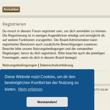
Registrieren
Du musst in diesem Forum registriert sein, um dich anmelden zu können.
Die Registrierung ist in wenigen Augenblicken erledigt und ermöglicht dir,
auf weitere Funktionen zuzugreifen. Die Board-Administration kann
registrierten Benutzern auch zusätzliche Berechtigungen zuweisen.
Beachte bitte unsere Nutzungsbedingungen und die verwandten
Regelungen, bevor du dich registrierst. Bitte beachte auch die jeweiligen
Forenregeln, wenn du dich in diesem Board bewegst.
Nutzungsbedingungen
|
Datenschutzerklärung
Registrieren
Diese Website nutzt Cookies, um dir den
bestmöglichen Komfort bei der Nutzung zu
bieten.
Mehr erfahren
Foren-Übersicht
Alle Cookies löschen
Alle Zeiten sind
UTC+01:00
Powered by
phpBB
® Forum Software © phpBB Limited
Verstanden!
Style von
Arty
- phpBB 3.3 von MrGaby
Deutsche Übersetzung durch
phpBB.de