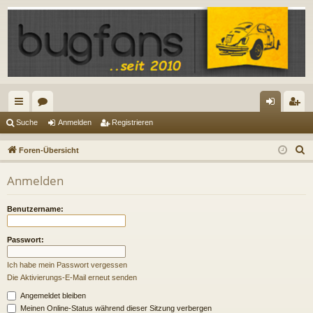
ch
or
n
eg
Suche
Anmelden
Registrieren
ne
en
m
ist
S
Foren-Übersicht
llz
el
rie
u
Anmelden
c
ug
de
re
h
riff
n
n
Benutzername:
e
Passwort:
Ich habe mein Passwort vergessen
Die Aktivierungs-E-Mail erneut senden
Angemeldet bleiben
Meinen Online-Status während dieser Sitzung verbergen