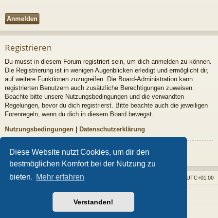
Registrieren
Du musst in diesem Forum registriert sein, um dich anmelden zu können.
Die Registrierung ist in wenigen Augenblicken erledigt und ermöglicht dir,
auf weitere Funktionen zuzugreifen. Die Board-Administration kann
registrierten Benutzern auch zusätzliche Berechtigungen zuweisen.
Beachte bitte unsere Nutzungsbedingungen und die verwandten
Regelungen, bevor du dich registrierst. Bitte beachte auch die jeweiligen
Forenregeln, wenn du dich in diesem Board bewegst.
Nutzungsbedingungen
|
Datenschutzerklärung
Registrieren
Diese Website nutzt Cookies, um dir den
bestmöglichen Komfort bei der Nutzung zu
bieten.
Mehr erfahren
Foren-Übersicht
Alle Cookies löschen
Alle Zeiten sind
UTC+01:00
Powered by
phpBB
® Forum Software © phpBB Limited
Verstanden!
Style von
Arty
- phpBB 3.3 von MrGaby
Deutsche Übersetzung durch
phpBB.de