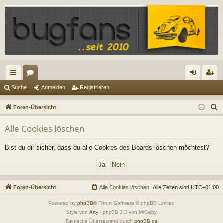
ch
or
n
eg
Suche
Anmelden
Registrieren
ne
en
m
ist
S
Foren-Übersicht
llz
el
rie
u
Alle Cookies löschen
c
ug
de
re
h
riff
n
n
Bist du dir sicher, dass du alle Cookies des Boards löschen möchtest?
e
Foren-Übersicht
Alle Cookies löschen
Alle Zeiten sind
UTC+01:00
Powered by
phpBB
® Forum Software © phpBB Limited
Style von
Arty
- phpBB 3.3 von MrGaby
Deutsche Übersetzung durch
phpBB.de