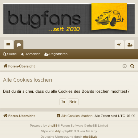
ch
or
n
eg
Suche
Anmelden
Registrieren
ne
en
m
ist
S
Foren-Übersicht
llz
el
rie
u
Alle Cookies löschen
c
ug
de
re
h
riff
n
n
Bist du dir sicher, dass du alle Cookies des Boards löschen möchtest?
e
Foren-Übersicht
Alle Cookies löschen
Alle Zeiten sind
UTC+01:00
Powered by
phpBB
® Forum Software © phpBB Limited
Style von
Arty
- phpBB 3.3 von MrGaby
Deutsche Übersetzung durch
phpBB.de