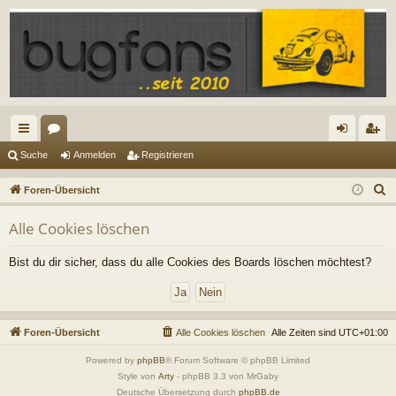
ch
or
n
eg
Suche
Anmelden
Registrieren
ne
en
m
ist
S
Foren-Übersicht
llz
el
rie
u
Alle Cookies löschen
c
ug
de
re
h
riff
n
n
Bist du dir sicher, dass du alle Cookies des Boards löschen möchtest?
e
Foren-Übersicht
Alle Cookies löschen
Alle Zeiten sind
UTC+01:00
Powered by
phpBB
® Forum Software © phpBB Limited
Style von
Arty
- phpBB 3.3 von MrGaby
Deutsche Übersetzung durch
phpBB.de