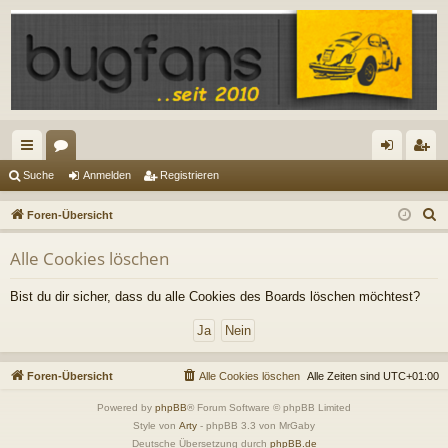
ch
or
n
eg
Suche
Anmelden
Registrieren
ne
en
m
ist
S
Foren-Übersicht
llz
el
rie
u
Alle Cookies löschen
c
ug
de
re
h
riff
n
n
Bist du dir sicher, dass du alle Cookies des Boards löschen möchtest?
e
Foren-Übersicht
Alle Cookies löschen
Alle Zeiten sind
UTC+01:00
Powered by
phpBB
® Forum Software © phpBB Limited
Style von
Arty
- phpBB 3.3 von MrGaby
Deutsche Übersetzung durch
phpBB.de