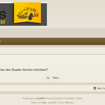
n
ookies des Boards löschen möchtest?
Alle C
Powered by
phpBB
® Forum Software © phpBB Limited
Style von
Arty
- phpBB 3.3 von MrGaby