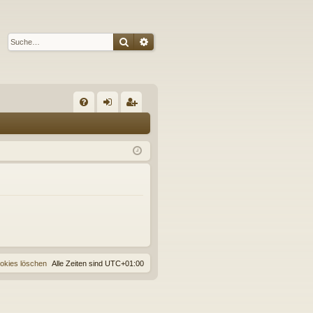
Suche
Erweiterte Suche
S
FA
n
eg
Q
m
ist
el
rie
de
re
n
n
ookies löschen
Alle Zeiten sind
UTC+01:00