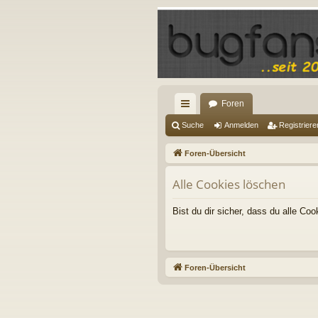
Foren
ch
Suche
Anmelden
Registriere
ne
Foren-Übersicht
llz
Alle Cookies löschen
ug
riff
Bist du dir sicher, dass du alle C
Foren-Übersicht