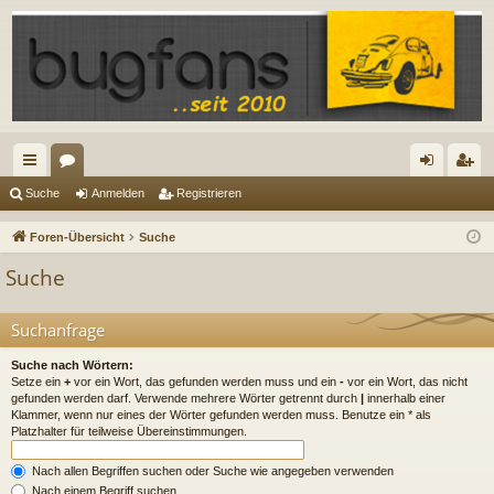
ch
or
n
eg
Suche
Anmelden
Registrieren
ne
en
m
ist
Foren-Übersicht
Suche
llz
el
rie
Suche
ug
de
re
riff
n
n
Suchanfrage
Suche nach Wörtern:
Setze ein
+
vor ein Wort, das gefunden werden muss und ein
-
vor ein Wort, das nicht
gefunden werden darf. Verwende mehrere Wörter getrennt durch
|
innerhalb einer
Klammer, wenn nur eines der Wörter gefunden werden muss. Benutze ein * als
Platzhalter für teilweise Übereinstimmungen.
Nach allen Begriffen suchen oder Suche wie angegeben verwenden
Nach einem Begriff suchen