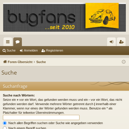
ch
or
n
eg
Suche
Anmelden
Registrieren
ne
en
m
ist
Foren-Übersicht
Suche
llz
el
rie
Suche
ug
de
re
riff
n
n
Suchanfrage
Suche nach Wörtern:
Setze ein
+
vor ein Wort, das gefunden werden muss und ein
-
vor ein Wort, das nicht
gefunden werden darf. Verwende mehrere Wörter getrennt durch
|
innerhalb einer
Klammer, wenn nur eines der Wörter gefunden werden muss. Benutze ein * als
Platzhalter für teilweise Übereinstimmungen.
Nach allen Begriffen suchen oder Suche wie angegeben verwenden
Nach einem Begriff suchen