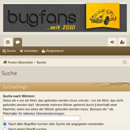
ch
or
n
eg
Suche
Anmelden
Registrieren
ne
en
m
ist
Foren-Übersicht
Suche
llz
el
rie
Suche
ug
de
re
riff
n
n
Suchanfrage
Suche nach Wörtern:
Setze ein
+
vor ein Wort, das gefunden werden muss und ein
-
vor ein Wort, das nicht
gefunden werden darf. Verwende mehrere Wörter getrennt durch
|
innerhalb einer
Klammer, wenn nur eines der Wörter gefunden werden muss. Benutze ein * als
Platzhalter für teilweise Übereinstimmungen.
Nach allen Begriffen suchen oder Suche wie angegeben verwenden
Nach einem Begriff suchen