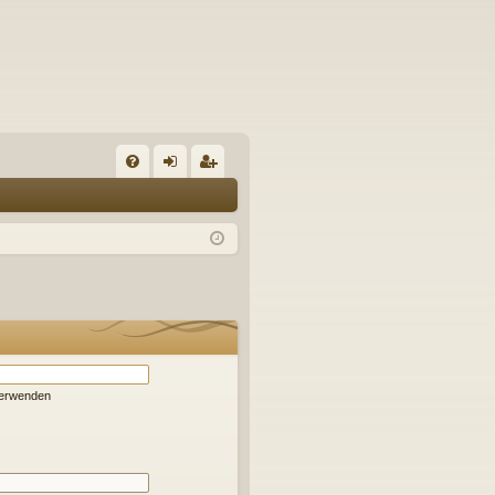
S
FA
n
eg
Q
m
ist
el
rie
de
re
n
n
verwenden