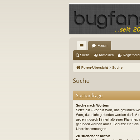
Foren
ch
Suche
Anmelden
Registriere
ne
Foren-Übersicht
Suche
llz
Suche
ug
riff
Suchanfrage
Suche nach Wörtern:
Setze ein
+
vor ein Wort, das gefunden w
Wort, das nicht gefunden werden darf. V
getrennt durch
|
innerhalb einer Klammer, 
gefunden werden muss. Benutze ein * als Pl
Übereinstimmungen.
Zu suchender Autor: