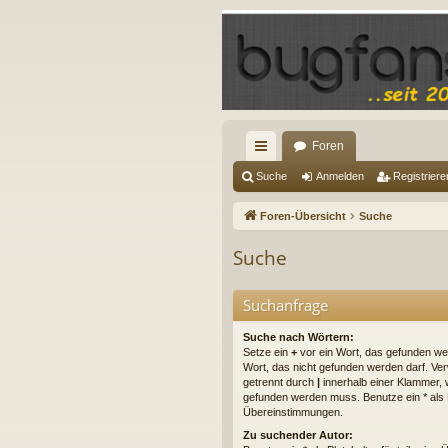
Foren
ch
Suche
Anmelden
Registriere
ne
Foren-Übersicht
Suche
llz
Suche
ug
riff
Suchanfrage
Suche nach Wörtern:
Setze ein
+
vor ein Wort, das gefunden w
Wort, das nicht gefunden werden darf. V
getrennt durch
|
innerhalb einer Klammer, 
gefunden werden muss. Benutze ein * als Pl
Übereinstimmungen.
Zu suchender Autor: