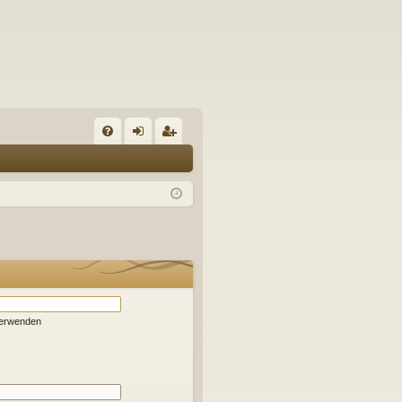
S
FA
n
eg
Q
m
ist
el
rie
de
re
n
n
verwenden