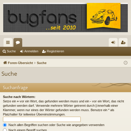
ch
or
n
eg
Suche
Anmelden
Registrieren
ne
en
m
ist
Foren-Übersicht
Suche
llz
el
rie
Suche
ug
de
re
riff
n
n
Suchanfrage
Suche nach Wörtern:
Setze ein
+
vor ein Wort, das gefunden werden muss und ein
-
vor ein Wort, das nicht
gefunden werden darf. Verwende mehrere Wörter getrennt durch
|
innerhalb einer
Klammer, wenn nur eines der Wörter gefunden werden muss. Benutze ein * als
Platzhalter für teilweise Übereinstimmungen.
Nach allen Begriffen suchen oder Suche wie angegeben verwenden
Nach einem Begriff suchen