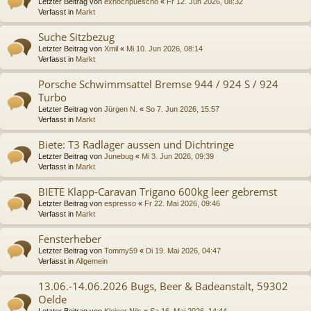
Letzter Beitrag von
exnochpuescho
«
Fr 12. Jun 2026, 08:32
Verfasst in
Markt
Suche Sitzbezug
Letzter Beitrag von
Xmil
«
Mi 10. Jun 2026, 08:14
Verfasst in
Markt
Porsche Schwimmsattel Bremse 944 / 924 S / 924
Turbo
Letzter Beitrag von
Jürgen N.
«
So 7. Jun 2026, 15:57
Verfasst in
Markt
Biete: T3 Radlager aussen und Dichtringe
Letzter Beitrag von
Junebug
«
Mi 3. Jun 2026, 09:39
Verfasst in
Markt
BIETE Klapp-Caravan Trigano 600kg leer gebremst
Letzter Beitrag von
espresso
«
Fr 22. Mai 2026, 09:46
Verfasst in
Markt
Fensterheber
Letzter Beitrag von
Tommy59
«
Di 19. Mai 2026, 04:47
Verfasst in
Allgemein
13.06.-14.06.2026 Bugs, Beer & Badeanstalt, 59302
Oelde
Letzter Beitrag von
Kleiner Nils
«
Sa 16. Mai 2026, 14:44