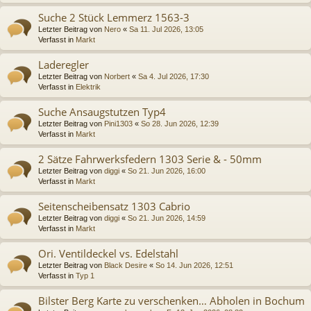
Suche 2 Stück Lemmerz 1563-3
Letzter Beitrag von
Nero
«
Sa 11. Jul 2026, 13:05
Verfasst in
Markt
Laderegler
Letzter Beitrag von
Norbert
«
Sa 4. Jul 2026, 17:30
Verfasst in
Elektrik
Suche Ansaugstutzen Typ4
Letzter Beitrag von
Pini1303
«
So 28. Jun 2026, 12:39
Verfasst in
Markt
2 Sätze Fahrwerksfedern 1303 Serie & - 50mm
Letzter Beitrag von
diggi
«
So 21. Jun 2026, 16:00
Verfasst in
Markt
Seitenscheibensatz 1303 Cabrio
Letzter Beitrag von
diggi
«
So 21. Jun 2026, 14:59
Verfasst in
Markt
Ori. Ventildeckel vs. Edelstahl
Letzter Beitrag von
Black Desire
«
So 14. Jun 2026, 12:51
Verfasst in
Typ 1
Bilster Berg Karte zu verschenken… Abholen in Bochum