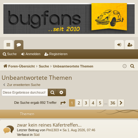
ch
or
n
eg
Suche
Anmelden
Registrieren
ne
en
m
ist
S
Foren-Übersicht
Suche
Unbeantwortete Themen
llz
el
rie
u
Unbeantwortete Themen
c
ug
de
re
Zur erweiterten Suche
h
riff
n
n
Suche
Erweiterte Suche
e
Seite
1
von
36
2
3
4
5
36
1
Nächs
Die Suche ergab 892 Treffer
…
Themen
zwar kein reines Käfertreffen...
Letzter Beitrag von
Pini1303
«
Sa 1. Aug 2026, 07:46
Verfasst in
Süd