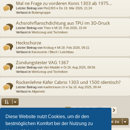
Mal ne Frage zu vorderen Konis 1303 ab 1975...
Letzter Beitrag von
Pini1303
«
Do 19. Mär 2026, 21:24
Verfasst in
Bodengruppe
Achsrohrflanschdichtung aus TPU im 3D-Druck
Letzter Beitrag von
Theo
«
Mi 18. Feb 2026, 15:44
Verfasst in
Werkzeug und Techniken
Heckschürze
Letzter Beitrag von
Krobug
«
Mi 18. Feb 2026, 09:21
Verfasst in
Karosserie / Blech / Leichtbau
Zündungstester VAG 1367
Letzter Beitrag von
Vari-Maddin
«
Di 26. Aug 2025, 08:56
Verfasst in
Werkzeug und Techniken
Rückenlehne Käfer Cabrio 1303 und 1500 identisch?
Letzter Beitrag von
kaefertraum.ch
«
Sa 16. Aug 2025, 09:44
Verfasst in
Allgemein
Seite
1
von
36
2
3
4
5
36
1
Nächs
Die Suche ergab 892 Treffer
…
Diese Website nutzt Cookies, um dir den
Gehe zu
bestmöglichen Komfort bei der Nutzung zu