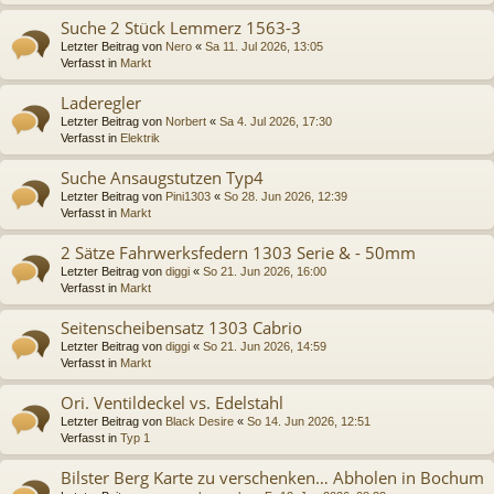
Suche 2 Stück Lemmerz 1563-3
Letzter Beitrag von
Nero
«
Sa 11. Jul 2026, 13:05
Verfasst in
Markt
Laderegler
Letzter Beitrag von
Norbert
«
Sa 4. Jul 2026, 17:30
Verfasst in
Elektrik
Suche Ansaugstutzen Typ4
Letzter Beitrag von
Pini1303
«
So 28. Jun 2026, 12:39
Verfasst in
Markt
2 Sätze Fahrwerksfedern 1303 Serie & - 50mm
Letzter Beitrag von
diggi
«
So 21. Jun 2026, 16:00
Verfasst in
Markt
Seitenscheibensatz 1303 Cabrio
Letzter Beitrag von
diggi
«
So 21. Jun 2026, 14:59
Verfasst in
Markt
Ori. Ventildeckel vs. Edelstahl
Letzter Beitrag von
Black Desire
«
So 14. Jun 2026, 12:51
Verfasst in
Typ 1
Bilster Berg Karte zu verschenken… Abholen in Bochum