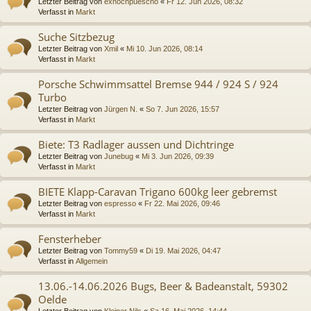
Letzter Beitrag von
exnochpuescho
«
Fr 12. Jun 2026, 08:32
Verfasst in
Markt
Suche Sitzbezug
Letzter Beitrag von
Xmil
«
Mi 10. Jun 2026, 08:14
Verfasst in
Markt
Porsche Schwimmsattel Bremse 944 / 924 S / 924
Turbo
Letzter Beitrag von
Jürgen N.
«
So 7. Jun 2026, 15:57
Verfasst in
Markt
Biete: T3 Radlager aussen und Dichtringe
Letzter Beitrag von
Junebug
«
Mi 3. Jun 2026, 09:39
Verfasst in
Markt
BIETE Klapp-Caravan Trigano 600kg leer gebremst
Letzter Beitrag von
espresso
«
Fr 22. Mai 2026, 09:46
Verfasst in
Markt
Fensterheber
Letzter Beitrag von
Tommy59
«
Di 19. Mai 2026, 04:47
Verfasst in
Allgemein
13.06.-14.06.2026 Bugs, Beer & Badeanstalt, 59302
Oelde
Letzter Beitrag von
Kleiner Nils
«
Sa 16. Mai 2026, 14:44