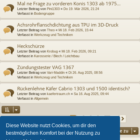
Mal ne Frage zu vorderen Konis 1303 ab 1975...
Letzter Beitrag von
Pini1303
«
Do 19. Mär 2026, 21:24
Verfasst in
Bodengruppe
Achsrohrflanschdichtung aus TPU im 3D-Druck
Letzter Beitrag von
Theo
«
Mi 18. Feb 2026, 15:44
Verfasst in
Werkzeug und Techniken
Heckschürze
Letzter Beitrag von
Krobug
«
Mi 18. Feb 2026, 09:21
Verfasst in
Karosserie / Blech / Leichtbau
Zündungstester VAG 1367
Letzter Beitrag von
Vari-Maddin
«
Di 26. Aug 2025, 08:56
Verfasst in
Werkzeug und Techniken
Rückenlehne Käfer Cabrio 1303 und 1500 identisch?
Letzter Beitrag von
kaefertraum.ch
«
Sa 16. Aug 2025, 09:44
Verfasst in
Allgemein
Seite
1
von
36
2
3
4
5
36
1
Nächs
Die Suche ergab 892 Treffer
…
Diese Website nutzt Cookies, um dir den
Gehe zu
bestmöglichen Komfort bei der Nutzung zu