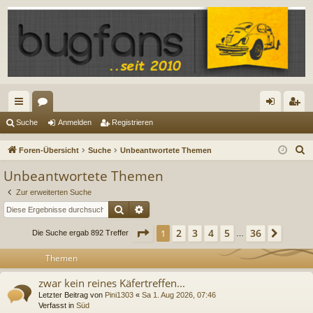
ch
or
n
eg
Suche
Anmelden
Registrieren
ne
en
m
ist
S
Foren-Übersicht
Suche
Unbeantwortete Themen
llz
el
rie
u
Unbeantwortete Themen
c
ug
de
re
Zur erweiterten Suche
h
riff
n
n
Suche
Erweiterte Suche
e
Seite
1
von
36
2
3
4
5
36
1
Nächs
Die Suche ergab 892 Treffer
…
Themen
zwar kein reines Käfertreffen...
Letzter Beitrag von
Pini1303
«
Sa 1. Aug 2026, 07:46
Verfasst in
Süd