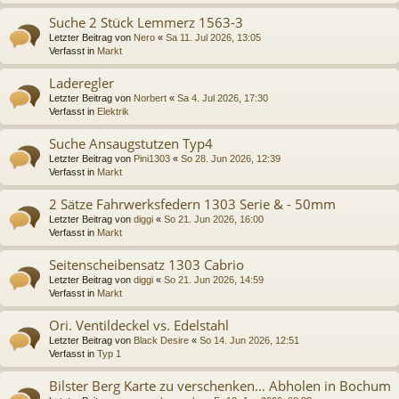
Suche 2 Stück Lemmerz 1563-3
Letzter Beitrag von
Nero
«
Sa 11. Jul 2026, 13:05
Verfasst in
Markt
Laderegler
Letzter Beitrag von
Norbert
«
Sa 4. Jul 2026, 17:30
Verfasst in
Elektrik
Suche Ansaugstutzen Typ4
Letzter Beitrag von
Pini1303
«
So 28. Jun 2026, 12:39
Verfasst in
Markt
2 Sätze Fahrwerksfedern 1303 Serie & - 50mm
Letzter Beitrag von
diggi
«
So 21. Jun 2026, 16:00
Verfasst in
Markt
Seitenscheibensatz 1303 Cabrio
Letzter Beitrag von
diggi
«
So 21. Jun 2026, 14:59
Verfasst in
Markt
Ori. Ventildeckel vs. Edelstahl
Letzter Beitrag von
Black Desire
«
So 14. Jun 2026, 12:51
Verfasst in
Typ 1
Bilster Berg Karte zu verschenken… Abholen in Bochum