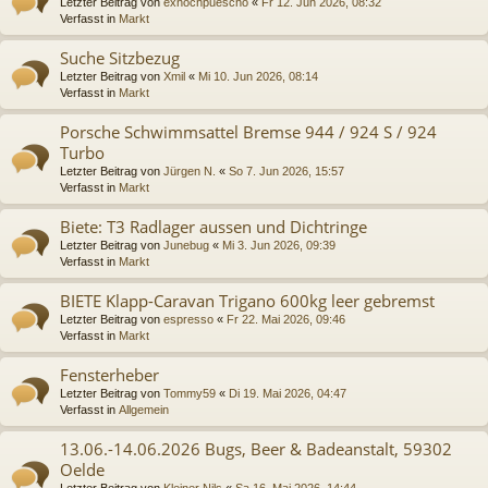
Letzter Beitrag von
exnochpuescho
«
Fr 12. Jun 2026, 08:32
Verfasst in
Markt
Suche Sitzbezug
Letzter Beitrag von
Xmil
«
Mi 10. Jun 2026, 08:14
Verfasst in
Markt
Porsche Schwimmsattel Bremse 944 / 924 S / 924
Turbo
Letzter Beitrag von
Jürgen N.
«
So 7. Jun 2026, 15:57
Verfasst in
Markt
Biete: T3 Radlager aussen und Dichtringe
Letzter Beitrag von
Junebug
«
Mi 3. Jun 2026, 09:39
Verfasst in
Markt
BIETE Klapp-Caravan Trigano 600kg leer gebremst
Letzter Beitrag von
espresso
«
Fr 22. Mai 2026, 09:46
Verfasst in
Markt
Fensterheber
Letzter Beitrag von
Tommy59
«
Di 19. Mai 2026, 04:47
Verfasst in
Allgemein
13.06.-14.06.2026 Bugs, Beer & Badeanstalt, 59302
Oelde
Letzter Beitrag von
Kleiner Nils
«
Sa 16. Mai 2026, 14:44