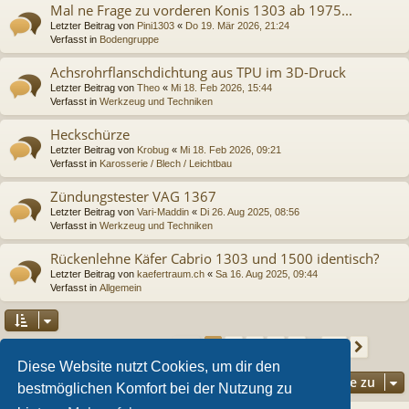
Mal ne Frage zu vorderen Konis 1303 ab 1975...
Letzter Beitrag von
Pini1303
«
Do 19. Mär 2026, 21:24
Verfasst in
Bodengruppe
Achsrohrflanschdichtung aus TPU im 3D-Druck
Letzter Beitrag von
Theo
«
Mi 18. Feb 2026, 15:44
Verfasst in
Werkzeug und Techniken
Heckschürze
Letzter Beitrag von
Krobug
«
Mi 18. Feb 2026, 09:21
Verfasst in
Karosserie / Blech / Leichtbau
Zündungstester VAG 1367
Letzter Beitrag von
Vari-Maddin
«
Di 26. Aug 2025, 08:56
Verfasst in
Werkzeug und Techniken
Rückenlehne Käfer Cabrio 1303 und 1500 identisch?
Letzter Beitrag von
kaefertraum.ch
«
Sa 16. Aug 2025, 09:44
Verfasst in
Allgemein
Seite
1
von
36
2
3
4
5
36
1
Nächs
Die Suche ergab 892 Treffer
…
Diese Website nutzt Cookies, um dir den
Gehe zu
bestmöglichen Komfort bei der Nutzung zu