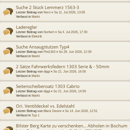
Suche 2 Stück Lemmerz 1563-3
Letzter Beitrag von
Nero
«
Sa 11. Jul 2026, 13:05
Verfasst in
Markt
Laderegler
Letzter Beitrag von
Norbert
«
Sa 4. Jul 2026, 17:30
Verfasst in
Elektrik
Suche Ansaugstutzen Typ4
Letzter Beitrag von
Pini1303
«
So 28. Jun 2026, 12:39
Verfasst in
Markt
2 Sätze Fahrwerksfedern 1303 Serie & - 50mm
Letzter Beitrag von
diggi
«
So 21. Jun 2026, 16:00
Verfasst in
Markt
Seitenscheibensatz 1303 Cabrio
Letzter Beitrag von
diggi
«
So 21. Jun 2026, 14:59
Verfasst in
Markt
Ori. Ventildeckel vs. Edelstahl
Letzter Beitrag von
Black Desire
«
So 14. Jun 2026, 12:51
Verfasst in
Typ 1
Bilster Berg Karte zu verschenken… Abholen in Bochum