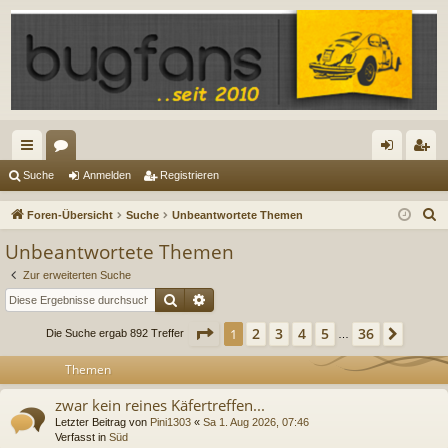
ch
or
n
eg
Suche
Anmelden
Registrieren
ne
en
m
ist
S
Foren-Übersicht
Suche
Unbeantwortete Themen
llz
el
rie
u
Unbeantwortete Themen
c
ug
de
re
Zur erweiterten Suche
h
riff
n
n
Suche
Erweiterte Suche
e
Seite
1
von
36
2
3
4
5
36
1
Nächs
Die Suche ergab 892 Treffer
…
Themen
zwar kein reines Käfertreffen...
Letzter Beitrag von
Pini1303
«
Sa 1. Aug 2026, 07:46
Verfasst in
Süd