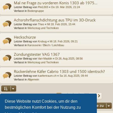
Mal ne Frage zu vorderen Konis 1303 ab 1975...
Letzter Beitrag von
Pini1303
«
Do 19. Mär 2026, 21:24
Verfasst in
Bodengruppe
Achsrohrflanschdichtung aus TPU im 3D-Druck
Letzter Beitrag von
Theo
«
Mi 18. Feb 2026, 15:44
Verfasst in
Werkzeug und Techniken
Heckschürze
Letzter Beitrag von
Krobug
«
Mi 18. Feb 2026, 09:21
Verfasst in
Karosserie / Blech / Leichtbau
Zündungstester VAG 1367
Letzter Beitrag von
Vari-Maddin
«
Di 26. Aug 2025, 08:56
Verfasst in
Werkzeug und Techniken
Rückenlehne Käfer Cabrio 1303 und 1500 identisch?
Letzter Beitrag von
kaefertraum.ch
«
Sa 16. Aug 2025, 09:44
Verfasst in
Allgemein
Seite
1
von
36
2
3
4
5
36
1
Nächs
Die Suche ergab 892 Treffer
…
Diese Website nutzt Cookies, um dir den
Gehe zu
bestmöglichen Komfort bei der Nutzung zu