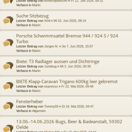
Letzter Beitrag von
exnochpuescho
«
Fr 12. Jun 2026, 08:32
Verfasst in
Markt
Suche Sitzbezug
Letzter Beitrag von
Xmil
«
Mi 10. Jun 2026, 08:14
Verfasst in
Markt
Porsche Schwimmsattel Bremse 944 / 924 S / 924
Turbo
Letzter Beitrag von
Jürgen N.
«
So 7. Jun 2026, 15:57
Verfasst in
Markt
Biete: T3 Radlager aussen und Dichtringe
Letzter Beitrag von
Junebug
«
Mi 3. Jun 2026, 09:39
Verfasst in
Markt
BIETE Klapp-Caravan Trigano 600kg leer gebremst
Letzter Beitrag von
espresso
«
Fr 22. Mai 2026, 09:46
Verfasst in
Markt
Fensterheber
Letzter Beitrag von
Tommy59
«
Di 19. Mai 2026, 04:47
Verfasst in
Allgemein
13.06.-14.06.2026 Bugs, Beer & Badeanstalt, 59302
Oelde
Letzter Beitrag von
Kleiner Nils
«
Sa 16. Mai 2026, 14:44