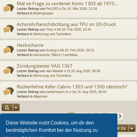
Mal ne Frage zu vorderen Konis 1303 ab 1975...
Letzter Beitrag von
Pini1303
«
Do 19. Mär 2026, 21:24
Verfasst in
Bodengruppe
Achsrohrflanschdichtung aus TPU im 3D-Druck
Letzter Beitrag von
Theo
«
Mi 18. Feb 2026, 15:44
Verfasst in
Werkzeug und Techniken
Heckschürze
Letzter Beitrag von
Krobug
«
Mi 18. Feb 2026, 09:21
Verfasst in
Karosserie / Blech / Leichtbau
Zündungstester VAG 1367
Letzter Beitrag von
Vari-Maddin
«
Di 26. Aug 2025, 08:56
Verfasst in
Werkzeug und Techniken
Rückenlehne Käfer Cabrio 1303 und 1500 identisch?
Letzter Beitrag von
kaefertraum.ch
«
Sa 16. Aug 2025, 09:44
Verfasst in
Allgemein
Seite
1
von
36
2
3
4
5
36
1
Nächs
Die Suche ergab 892 Treffer
…
Diese Website nutzt Cookies, um dir den
Gehe zu
bestmöglichen Komfort bei der Nutzung zu