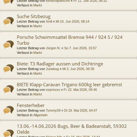
Letzter Beitrag von
exnochpuescho
«
Fr 12. Jun 2026, 08:32
Verfasst in
Markt
Suche Sitzbezug
Letzter Beitrag von
Xmil
«
Mi 10. Jun 2026, 08:14
Verfasst in
Markt
Porsche Schwimmsattel Bremse 944 / 924 S / 924
Turbo
Letzter Beitrag von
Jürgen N.
«
So 7. Jun 2026, 15:57
Verfasst in
Markt
Biete: T3 Radlager aussen und Dichtringe
Letzter Beitrag von
Junebug
«
Mi 3. Jun 2026, 09:39
Verfasst in
Markt
BIETE Klapp-Caravan Trigano 600kg leer gebremst
Letzter Beitrag von
espresso
«
Fr 22. Mai 2026, 09:46
Verfasst in
Markt
Fensterheber
Letzter Beitrag von
Tommy59
«
Di 19. Mai 2026, 04:47
Verfasst in
Allgemein
13.06.-14.06.2026 Bugs, Beer & Badeanstalt, 59302
Oelde
Letzter Beitrag von
Kleiner Nils
«
Sa 16. Mai 2026, 14:44