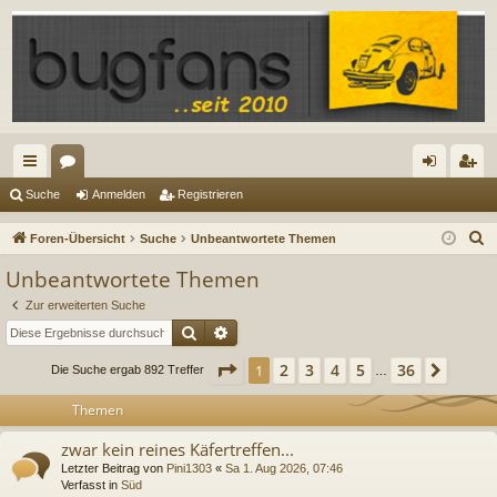
ch
or
n
eg
Suche
Anmelden
Registrieren
ne
en
m
ist
S
Foren-Übersicht
Suche
Unbeantwortete Themen
llz
el
rie
u
Unbeantwortete Themen
c
ug
de
re
Zur erweiterten Suche
h
riff
n
n
Suche
Erweiterte Suche
e
Seite
1
von
36
2
3
4
5
36
1
Nächs
Die Suche ergab 892 Treffer
…
Themen
zwar kein reines Käfertreffen...
Letzter Beitrag von
Pini1303
«
Sa 1. Aug 2026, 07:46
Verfasst in
Süd