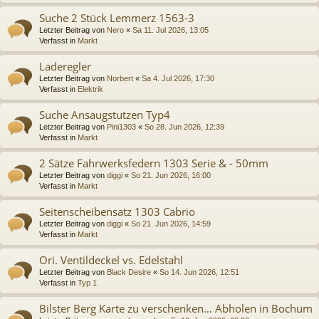
Suche 2 Stück Lemmerz 1563-3
Letzter Beitrag von
Nero
«
Sa 11. Jul 2026, 13:05
Verfasst in
Markt
Laderegler
Letzter Beitrag von
Norbert
«
Sa 4. Jul 2026, 17:30
Verfasst in
Elektrik
Suche Ansaugstutzen Typ4
Letzter Beitrag von
Pini1303
«
So 28. Jun 2026, 12:39
Verfasst in
Markt
2 Sätze Fahrwerksfedern 1303 Serie & - 50mm
Letzter Beitrag von
diggi
«
So 21. Jun 2026, 16:00
Verfasst in
Markt
Seitenscheibensatz 1303 Cabrio
Letzter Beitrag von
diggi
«
So 21. Jun 2026, 14:59
Verfasst in
Markt
Ori. Ventildeckel vs. Edelstahl
Letzter Beitrag von
Black Desire
«
So 14. Jun 2026, 12:51
Verfasst in
Typ 1
Bilster Berg Karte zu verschenken… Abholen in Bochum