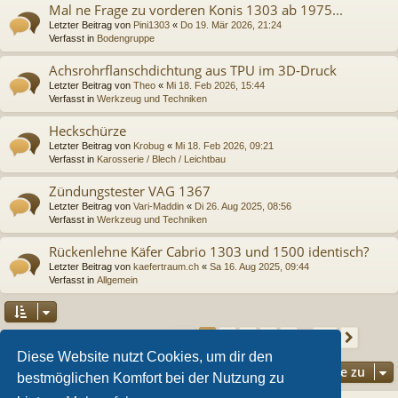
Mal ne Frage zu vorderen Konis 1303 ab 1975...
Letzter Beitrag von
Pini1303
«
Do 19. Mär 2026, 21:24
Verfasst in
Bodengruppe
Achsrohrflanschdichtung aus TPU im 3D-Druck
Letzter Beitrag von
Theo
«
Mi 18. Feb 2026, 15:44
Verfasst in
Werkzeug und Techniken
Heckschürze
Letzter Beitrag von
Krobug
«
Mi 18. Feb 2026, 09:21
Verfasst in
Karosserie / Blech / Leichtbau
Zündungstester VAG 1367
Letzter Beitrag von
Vari-Maddin
«
Di 26. Aug 2025, 08:56
Verfasst in
Werkzeug und Techniken
Rückenlehne Käfer Cabrio 1303 und 1500 identisch?
Letzter Beitrag von
kaefertraum.ch
«
Sa 16. Aug 2025, 09:44
Verfasst in
Allgemein
Seite
1
von
36
2
3
4
5
36
1
Nächs
Die Suche ergab 892 Treffer
…
Diese Website nutzt Cookies, um dir den
Gehe zu
bestmöglichen Komfort bei der Nutzung zu