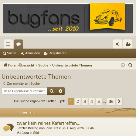
ch
or
n
eg
Suche
Anmelden
Registrieren
ne
en
m
ist
S
Foren-Übersicht
Suche
Unbeantwortete Themen
llz
el
rie
u
Unbeantwortete Themen
c
ug
de
re
Zur erweiterten Suche
h
riff
n
n
Suche
Erweiterte Suche
e
Seite
1
von
36
2
3
4
5
36
1
Nächs
Die Suche ergab 892 Treffer
…
Themen
zwar kein reines Käfertreffen...
Letzter Beitrag von
Pini1303
«
Sa 1. Aug 2026, 07:46
Verfasst in
Süd