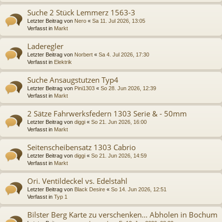
Suche 2 Stück Lemmerz 1563-3
Letzter Beitrag von
Nero
«
Sa 11. Jul 2026, 13:05
Verfasst in
Markt
Laderegler
Letzter Beitrag von
Norbert
«
Sa 4. Jul 2026, 17:30
Verfasst in
Elektrik
Suche Ansaugstutzen Typ4
Letzter Beitrag von
Pini1303
«
So 28. Jun 2026, 12:39
Verfasst in
Markt
2 Sätze Fahrwerksfedern 1303 Serie & - 50mm
Letzter Beitrag von
diggi
«
So 21. Jun 2026, 16:00
Verfasst in
Markt
Seitenscheibensatz 1303 Cabrio
Letzter Beitrag von
diggi
«
So 21. Jun 2026, 14:59
Verfasst in
Markt
Ori. Ventildeckel vs. Edelstahl
Letzter Beitrag von
Black Desire
«
So 14. Jun 2026, 12:51
Verfasst in
Typ 1
Bilster Berg Karte zu verschenken… Abholen in Bochum