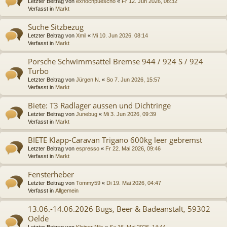
Letzter Beitrag von
exnochpuescho
«
Fr 12. Jun 2026, 08:32
Verfasst in
Markt
Suche Sitzbezug
Letzter Beitrag von
Xmil
«
Mi 10. Jun 2026, 08:14
Verfasst in
Markt
Porsche Schwimmsattel Bremse 944 / 924 S / 924
Turbo
Letzter Beitrag von
Jürgen N.
«
So 7. Jun 2026, 15:57
Verfasst in
Markt
Biete: T3 Radlager aussen und Dichtringe
Letzter Beitrag von
Junebug
«
Mi 3. Jun 2026, 09:39
Verfasst in
Markt
BIETE Klapp-Caravan Trigano 600kg leer gebremst
Letzter Beitrag von
espresso
«
Fr 22. Mai 2026, 09:46
Verfasst in
Markt
Fensterheber
Letzter Beitrag von
Tommy59
«
Di 19. Mai 2026, 04:47
Verfasst in
Allgemein
13.06.-14.06.2026 Bugs, Beer & Badeanstalt, 59302
Oelde
Letzter Beitrag von
Kleiner Nils
«
Sa 16. Mai 2026, 14:44