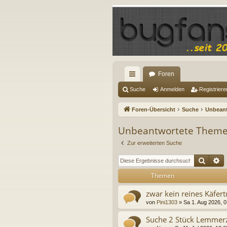
Foren
ch
Suche
Anmelden
Registriere
ne
Foren-Übersicht
Suche
Unbean
llz
Unbeantwortete Them
ug
Zur erweiterten Suche
riff
Suche
E
Themen
zwar kein reines Käfertr
von
Pini1303
»
Sa 1. Aug 2026, 0
Suche 2 Stück Lemmer