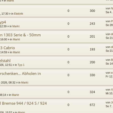
5
» in
Markt
von
N
0
300
Sa 4.
, 17:30
» in
Elektrik
Typ4
von
P
0
243
So 28
 12:39
» in
Markt
rn 1303 Serie & - 50mm
von
d
0
201
So 21
 16:00
» in
Markt
03 Cabrio
von
d
0
193
So 21
 14:59
» in
Markt
elstahl
von
B
0
200
So 14
026, 12:51
» in
Typ 1
verschenken… Abholen in
von
e
0
330
Fr 12
n 2026, 08:32
» in
Markt
von
X
0
324
Mi 10
08:14
» in
Markt
 Bremse 944 / 924 S / 924
von
J
0
672
So 7.
026, 15:57
» in
Markt