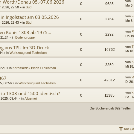
 in Wörth/Donau 05.-07.06.2026
von
F
0
9685
Mo 6.
r 2026, 22:50
» in
Süd
 in Ingolstadt am 03.05.2026
von
F
0
2764
Mo 6.
r 2026, 22:43
» in
Süd
en Konis 1303 ab 1975...
von
P
0
2292
Do 19
 21:24
» in
Bodengruppe
ng aus TPU im 3D-Druck
von
T
0
16762
Mi 18
44
» in
Werkzeug und Techniken
von
K
0
3359
Mi 18
9:21
» in
Karosserie / Blech / Leichtbau
367
von
V
0
42312
Di 26
5, 08:56
» in
Werkzeug und Techniken
rio 1303 und 1500 identisch?
von
k
0
11385
Sa 16
 2025, 09:44
» in
Allgemein
Die Suche ergab 892 Treffer
Alle C