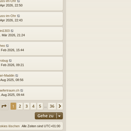
uss-im-Ohr
 Apr 2026, 22:50
uss-im-Ohr
 Apr 2026, 22:43
ini1303
. Mär 2026, 21:24
heo
. Feb 2026, 15:44
robug
. Feb 2026, 09:21
ari-Maddin
. Aug 2025, 08:56
aefertraum.ch
. Aug 2025, 09:44
Seite
1
von
36
2
3
4
5
36
1
Nächste
…
Gehe zu
ookies löschen
Alle Zeiten sind
UTC+01:00