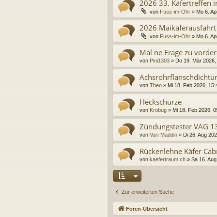
2026 33. Käfertreffen
von
Fuss-im-Ohr
»
Mo 6. Ap
2026 Maikäferausfahrt
von
Fuss-im-Ohr
»
Mo 6. Ap
Mal ne Frage zu vorder
von
Pini1303
»
Do 19. Mär 2026,
Achsrohrflanschdichtu
von
Theo
»
Mi 18. Feb 2026, 15:
Heckschürze
von
Krobug
»
Mi 18. Feb 2026, 0
Zündungstester VAG 1
von
Vari-Maddin
»
Di 26. Aug 202
Rückenlehne Käfer Cab
von
kaefertraum.ch
»
Sa 16. Aug
Zur erweiterten Suche
Foren-Übersicht