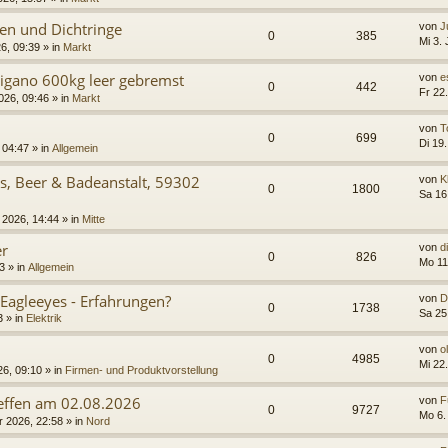
sen und Dichtringe
von
J
0
385
Mi 3.
26, 09:39
» in
Markt
rigano 600kg leer gebremst
von
e
0
442
Fr 22
026, 09:46
» in
Markt
von
T
0
699
Di 19
 04:47
» in
Allgemein
s, Beer & Badeanstalt, 59302
von
K
0
1800
Sa 16
 2026, 14:44
» in
Mitte
er
von
d
0
826
Mo 11
3
» in
Allgemein
Eagleeyes - Erfahrungen?
von
D
0
1738
Sa 25
3
» in
Elektrik
von
o
0
4985
Mi 22
26, 09:10
» in
Firmen- und Produktvorstellung
reffen am 02.08.2026
von
F
0
9727
Mo 6.
r 2026, 22:58
» in
Nord