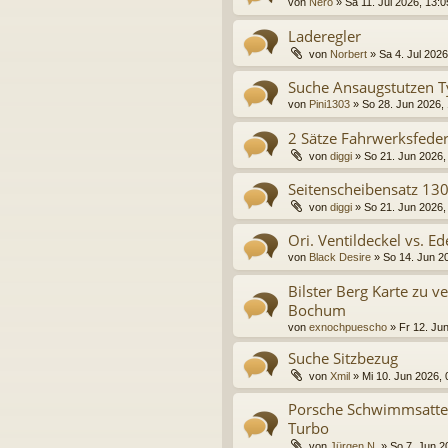
von
Nero
»
Sa 11. Jul 2026, 13:0
Laderegler
von
Norbert
»
Sa 4. Jul 2026
Suche Ansaugstutzen 
von
Pini1303
»
So 28. Jun 2026,
2 Sätze Fahrwerksfede
von
diggi
»
So 21. Jun 2026,
Seitenscheibensatz 13
von
diggi
»
So 21. Jun 2026,
Ori. Ventildeckel vs. Ed
von
Black Desire
»
So 14. Jun 2
Bilster Berg Karte zu 
Bochum
von
exnochpuescho
»
Fr 12. Ju
Suche Sitzbezug
von
Xmil
»
Mi 10. Jun 2026, 
Porsche Schwimmsattel
Turbo
von
Jürgen N.
»
So 7. Jun 2