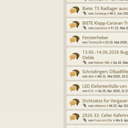
Biete: T3 Radlager aus
von
Junebug
»
Mi 3. Jun 20
BIETE Klapp-Caravan T
von
espresso
»
Fr 22. Mai 2
Fensterheber
von
Tommy59
»
Di 19. Mai 2026,
13.06.-14.06.2026 Bug
Oelde
von
Kleiner Nils
»
Sa 16. Mai
Schrödingers Ölbadfilt
von
dion
»
Mo 11. Mai 2026, 10:2
LED Elefantenfüße von 
von
D.K.
»
Sa 25. Apr 2026, 11:3
Dichtsätze für Vergaser
von
oldwenz
»
Mi 22. Apr 20
2026 33. Celler Käfert
von
Fuss-im-Ohr
»
Mo 6. Ap