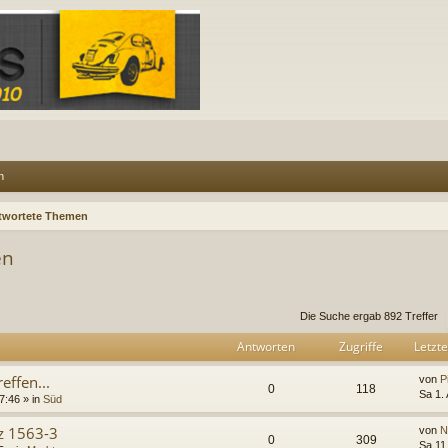
n
twortete Themen
en
rweiterte Suche
Die Suche ergab 892 Treffer
Antworten
Zugriffe
Letzte
effen...
von
P
0
118
Sa 1.
7:46
» in
Süd
z 1563-3
von
N
0
309
Sa 11