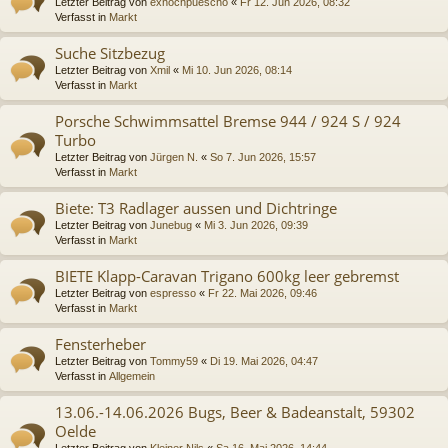
Letzter Beitrag von
exnochpuescho
«
Fr 12. Jun 2026, 08:32
Verfasst in
Markt
Suche Sitzbezug
Letzter Beitrag von
Xmil
«
Mi 10. Jun 2026, 08:14
Verfasst in
Markt
Porsche Schwimmsattel Bremse 944 / 924 S / 924
Turbo
Letzter Beitrag von
Jürgen N.
«
So 7. Jun 2026, 15:57
Verfasst in
Markt
Biete: T3 Radlager aussen und Dichtringe
Letzter Beitrag von
Junebug
«
Mi 3. Jun 2026, 09:39
Verfasst in
Markt
BIETE Klapp-Caravan Trigano 600kg leer gebremst
Letzter Beitrag von
espresso
«
Fr 22. Mai 2026, 09:46
Verfasst in
Markt
Fensterheber
Letzter Beitrag von
Tommy59
«
Di 19. Mai 2026, 04:47
Verfasst in
Allgemein
13.06.-14.06.2026 Bugs, Beer & Badeanstalt, 59302
Oelde
Letzter Beitrag von
Kleiner Nils
«
Sa 16. Mai 2026, 14:44