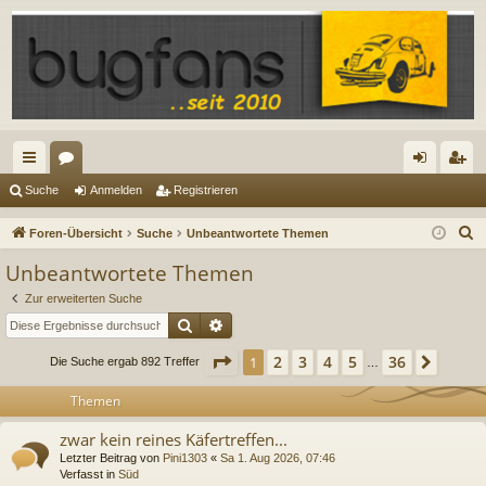
ch
or
n
eg
Suche
Anmelden
Registrieren
ne
en
m
ist
S
Foren-Übersicht
Suche
Unbeantwortete Themen
llz
el
rie
u
Unbeantwortete Themen
c
ug
de
re
Zur erweiterten Suche
h
riff
n
n
Suche
Erweiterte Suche
e
Seite
1
von
36
2
3
4
5
36
1
Nächs
Die Suche ergab 892 Treffer
…
Themen
zwar kein reines Käfertreffen...
Letzter Beitrag von
Pini1303
«
Sa 1. Aug 2026, 07:46
Verfasst in
Süd