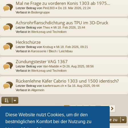
Mal ne Frage zu vorderen Konis 1303 ab 1975...
Letzter Beitrag von
Pini1303
«
Do 19. Mär 2026, 21:24
Verfasst in
Bodengruppe
Achsrohrflanschdichtung aus TPU im 3D-Druck
Letzter Beitrag von
Theo
«
Mi 18. Feb 2026, 15:44
Verfasst in
Werkzeug und Techniken
Heckschürze
Letzter Beitrag von
Krobug
«
Mi 18. Feb 2026, 09:21
Verfasst in
Karosserie / Blech / Leichtbau
Zündungstester VAG 1367
Letzter Beitrag von
Vari-Maddin
«
Di 26. Aug 2025, 08:56
Verfasst in
Werkzeug und Techniken
Rückenlehne Käfer Cabrio 1303 und 1500 identisch?
Letzter Beitrag von
kaefertraum.ch
«
Sa 16. Aug 2025, 09:44
Verfasst in
Allgemein
Seite
1
von
36
2
3
4
5
36
1
Nächs
Die Suche ergab 892 Treffer
…
Diese Website nutzt Cookies, um dir den
Gehe zu
bestmöglichen Komfort bei der Nutzung zu