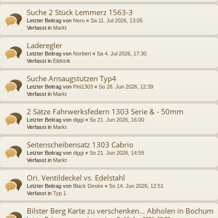
Suche 2 Stück Lemmerz 1563-3
Letzter Beitrag von
Nero
«
Sa 11. Jul 2026, 13:05
Verfasst in
Markt
Laderegler
Letzter Beitrag von
Norbert
«
Sa 4. Jul 2026, 17:30
Verfasst in
Elektrik
Suche Ansaugstutzen Typ4
Letzter Beitrag von
Pini1303
«
So 28. Jun 2026, 12:39
Verfasst in
Markt
2 Sätze Fahrwerksfedern 1303 Serie & - 50mm
Letzter Beitrag von
diggi
«
So 21. Jun 2026, 16:00
Verfasst in
Markt
Seitenscheibensatz 1303 Cabrio
Letzter Beitrag von
diggi
«
So 21. Jun 2026, 14:59
Verfasst in
Markt
Ori. Ventildeckel vs. Edelstahl
Letzter Beitrag von
Black Desire
«
So 14. Jun 2026, 12:51
Verfasst in
Typ 1
Bilster Berg Karte zu verschenken… Abholen in Bochum