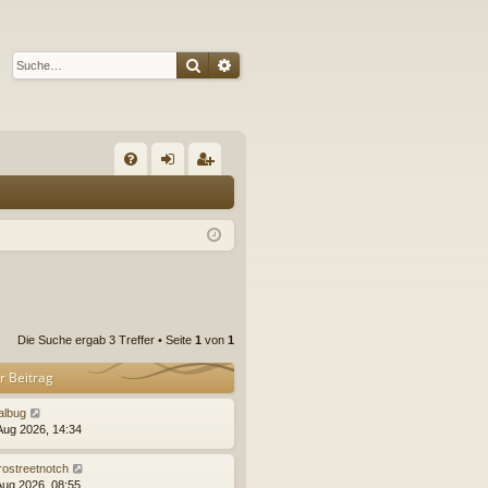
Suche
Erweiterte Suche
S
FA
n
eg
Q
m
ist
el
rie
de
re
n
n
Die Suche ergab 3 Treffer • Seite
1
von
1
r Beitrag
albug
 Aug 2026, 14:34
rostreetnotch
 Aug 2026, 08:55