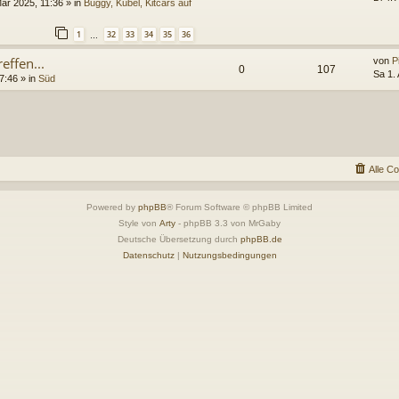
Mär 2025, 11:36
» in
Buggy, Kübel, Kitcars auf
1
32
33
34
35
36
…
effen...
von
P
0
107
Sa 1.
7:46
» in
Süd
Alle C
Powered by
phpBB
® Forum Software © phpBB Limited
Style von
Arty
- phpBB 3.3 von MrGaby
Deutsche Übersetzung durch
phpBB.de
Datenschutz
|
Nutzungsbedingungen