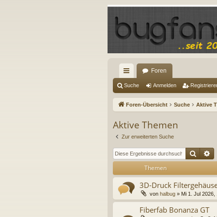
Foren
ch
Suche
Anmelden
Registriere
ne
Foren-Übersicht
Suche
Aktive 
llz
Aktive Themen
ug
Zur erweiterten Suche
riff
Suche
E
Themen
3D-Druck Filtergehäus
von
halbug
»
Mi 1. Jul 2026,
Fiberfab Bonanza GT