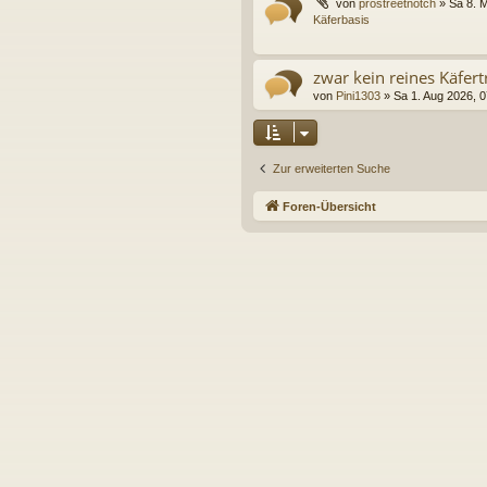
von
prostreetnotch
»
Sa 8. 
Käferbasis
zwar kein reines Käfertr
von
Pini1303
»
Sa 1. Aug 2026, 0
Zur erweiterten Suche
Foren-Übersicht