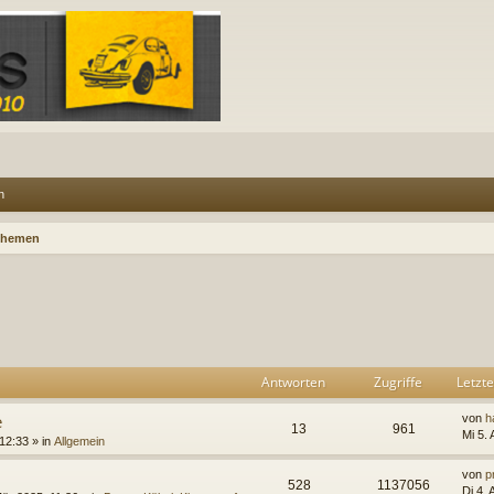
n
Themen
rweiterte Suche
Antworten
Zugriffe
Letzte
e
von
h
13
961
Mi 5.
 12:33
» in
Allgemein
von
p
528
1137056
Di 4.