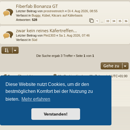
Fiberfab Bonanza GT
Letzter Beitrag von
prostreetnotch
«
Di 4. Aug 2026, 08:55
Verfasst in
Buggy, Kübel, Kitcars auf Käferbasis
Antworten:
528
1
33
34
35
36
…
zwar kein reines Käfertreffen...
Letzter Beitrag von
Pini1303
«
Sa 1. Aug 2026, 07:46
Verfasst in
Süd
Die Suche ergab 3 Treffer • Seite
1
von
1
Gehe zu
Foren-Übersicht
Alle Cookies löschen
Alle Zeiten sind
UTC+01:00
Diese Website nutzt Cookies, um dir den
Powered by
phpBB
® Forum Software © phpBB Limited
bestmöglichen Komfort bei der Nutzung zu
Style von
Arty
- phpBB 3.3 von MrGaby
Deutsche Übersetzung durch
phpBB.de
bieten.
Mehr erfahren
Datenschutz
|
Nutzungsbedingungen
Verstanden!