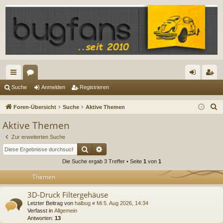
ch
or
n
eg
Suche
Anmelden
Registrieren
ne
en
m
ist
S
Foren-Übersicht
Suche
Aktive Themen
llz
el
rie
u
Aktive Themen
c
ug
de
re
Zur erweiterten Suche
h
riff
n
n
Suche
Erweiterte Suche
e
Die Suche ergab 3 Treffer • Seite
1
von
1
Themen
3D-Druck Filtergehäuse
Letzter Beitrag von
halbug
«
Mi 5. Aug 2026, 14:34
Verfasst in
Allgemein
Antworten:
13