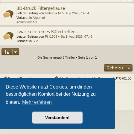
3D-Druck Filtergehäuse
Letzter Beitrag von
halbug
«
Mi 5. Aug 2026, 14:34
Verfasst in
Allgemein
Antworten:
13
zwar kein reines Käfertreffen...
Letzter Beitrag von
Pini1303
«
Sa 1. Aug 2026, 07:46
Verfasst in
Süd
Die Suche ergab 3 Treffer • Seite
1
von
1
Gehe zu
Foren-Übersicht
Alle Cookies löschen
Alle Zeiten sind
UTC+01:00
Diese Website nutzt Cookies, um dir den
Powered by
phpBB
® Forum Software © phpBB Limited
bestmöglichen Komfort bei der Nutzung zu
Style von
Arty
- phpBB 3.3 von MrGaby
Deutsche Übersetzung durch
phpBB.de
bieten.
Mehr erfahren
Datenschutz
|
Nutzungsbedingungen
Verstanden!