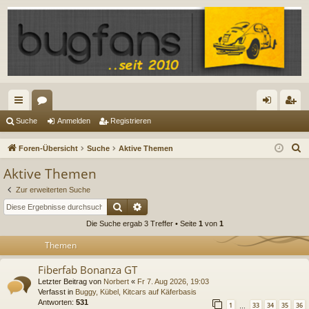
ch
or
n
eg
Suche
Anmelden
Registrieren
ne
en
m
ist
S
Foren-Übersicht
Suche
Aktive Themen
llz
el
rie
u
Aktive Themen
c
ug
de
re
Zur erweiterten Suche
h
riff
n
n
Suche
Erweiterte Suche
e
Die Suche ergab 3 Treffer • Seite
1
von
1
Themen
Fiberfab Bonanza GT
Letzter Beitrag von
Norbert
«
Fr 7. Aug 2026, 19:03
Verfasst in
Buggy, Kübel, Kitcars auf Käferbasis
Antworten:
531
1
33
34
35
36
…