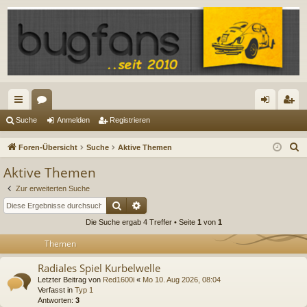
ch
or
n
eg
Suche
Anmelden
Registrieren
ne
en
m
ist
S
Foren-Übersicht
Suche
Aktive Themen
llz
el
rie
u
Aktive Themen
c
ug
de
re
Zur erweiterten Suche
h
riff
n
n
Suche
Erweiterte Suche
e
Die Suche ergab 4 Treffer • Seite
1
von
1
Themen
Radiales Spiel Kurbelwelle
Letzter Beitrag von
Red1600i
«
Mo 10. Aug 2026, 08:04
Verfasst in
Typ 1
Antworten:
3